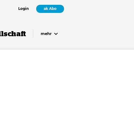
Login
ak Abo
lschaft
mehr