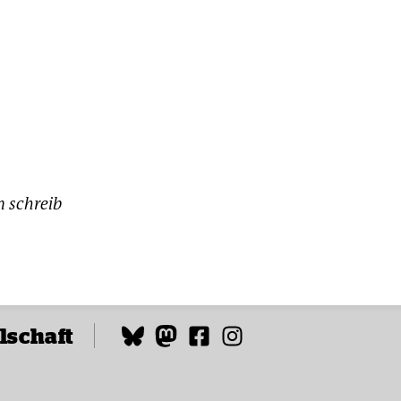
n schreib
lschaft