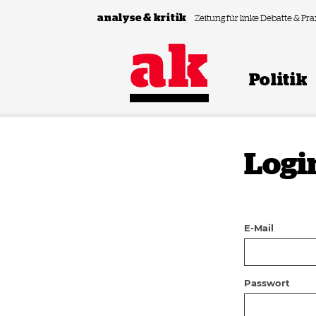
Zum Inhalt springen
analyse & kritik
Zeitung für linke Debatte & Pra
Politik
Logi
E-Mail
Passwort