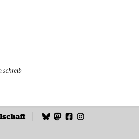
n schreib
lschaft