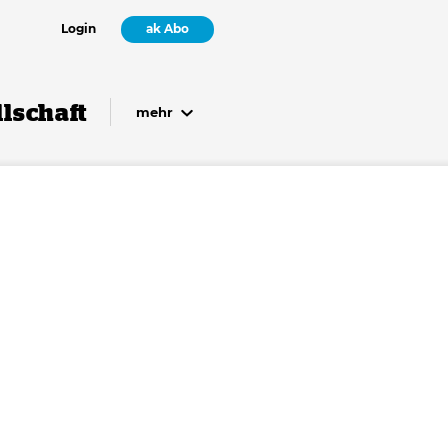
Login
ak Abo
lschaft
mehr