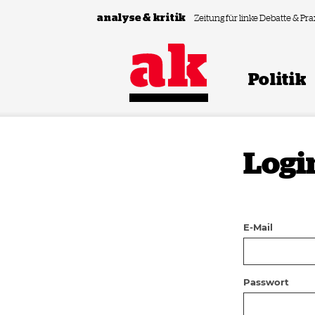
Zum Inhalt springen
analyse & kritik
Zeitung für linke Debatte & Pra
Politik
Logi
E-Mail
Passwort