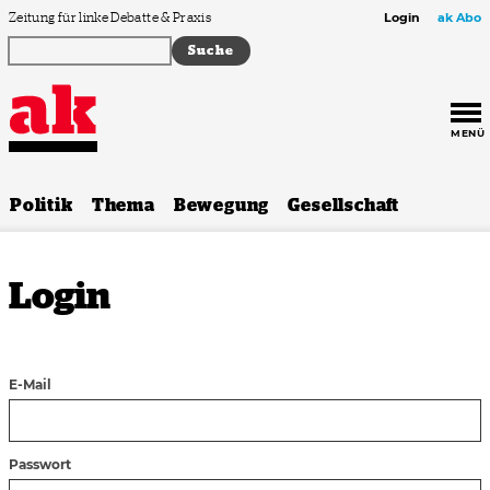
Zum Inhalt springen
Zeitung für linke Debatte & Praxis
Login
ak Abo
MENÜ
Politik
Thema
Bewegung
Gesellschaft
Login
E-Mail
Passwort