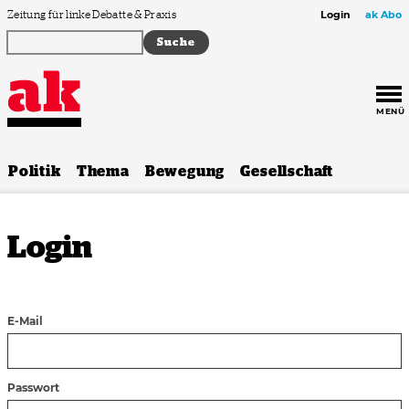
Zum Inhalt springen
Zeitung für linke Debatte & Praxis
Login
ak Abo
MENÜ
Politik
Thema
Bewegung
Gesellschaft
Login
E-Mail
Passwort