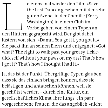
L
etztens mal wieder den Film »Save
the Last Dance« gesehen mit der sehr
guten Szene, in der Chenille (Kerry
Washington) in einem Club im
Vorbeigehen von einem Typen an
den Hintern gegrapscht wird. Der gibt dabei
lüstern von sich: »Damn. You got it, you got it.«
Sie packt ihn an seinen Eiern und entgegnet: »Got
what? The right to walk past your greasy, tickle-
dick self without your paws on my ass? That’s how
I got it? That’s how I thought I had it.«
Ja, das ist der Punkt: Übergriffige Typen glauben,
dass sie das einfach bringen können, dass sie
belästigen und antatschen können, weil sie
geschützt werden – durch eine Kultur, ein
gesellschaftliches Klima, ihre Jungs, ein paar
vorgeschobene Frauen, die das angeblich »nicht