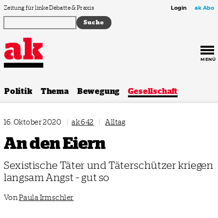
Zum Inhalt springen
Zeitung für linke Debatte & Praxis
Login
ak Abo
MENÜ
Politik
Thema
Bewegung
Gesellschaft
16. Oktober 2020
|
ak 642
|
Alltag
An den Eiern
Sexistische Täter und Täterschützer kriegen
langsam Angst – gut so
Von
Paula Irmschler