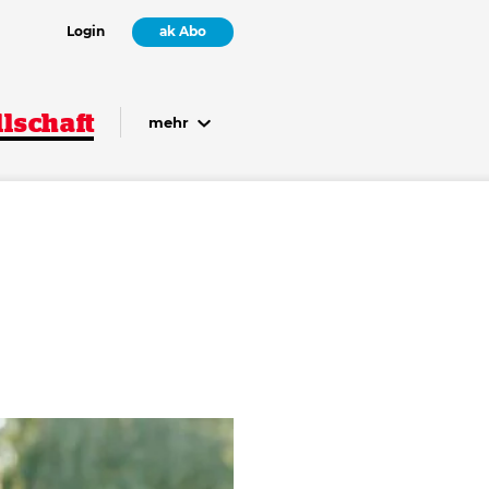
Login
ak Abo
lschaft
mehr