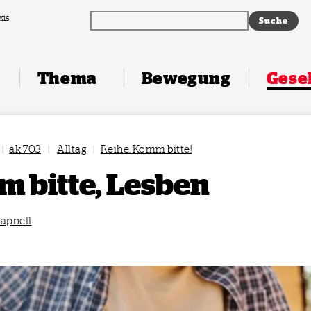
xis
Thema
Bewegung
Gesel
|
ak 703
|
Alltag
|
Reihe: Komm bitte!
 bitte, Lesben
apnell