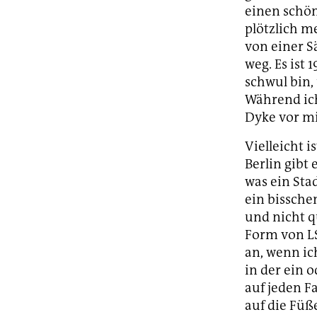
einen schön
plötzlich m
von einer S
weg. Es ist 
schwul bin,
Während ich
Dyke vor mi
Vielleicht i
Berlin gibt
was ein Sta
ein bissche
und nicht q
Form von LS
an, wenn ic
in der ein 
auf jeden F
auf die Füß