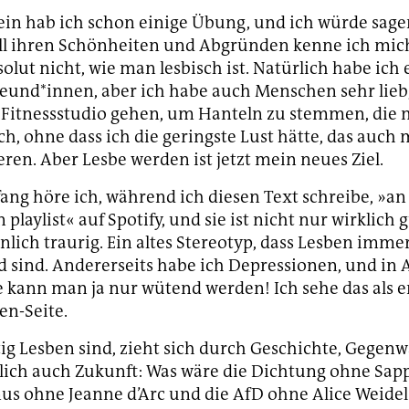
in hab ich schon einige Übung, und ich würde sagen
ll ihren Schönheiten und Abgründen kenne ich mich
olut nicht, wie man lesbisch ist. Natürlich habe ich 
reund*innen, aber ich habe auch Menschen sehr lieb,
 Fitnessstudio gehen, um Hanteln zu stemmen, die
ch, ohne dass ich die geringste Lust hätte, das auch 
ren. Aber Lesbe werden ist jetzt mein neues Ziel.
ang höre ich, während ich diesen Text schreibe, »an 
 playlist« auf Spotify, und sie ist nicht nur wirklich 
nlich traurig. Ein altes Stereotyp, dass Lesben immer
 sind. Andererseits habe ich Depressionen, und in 
e kann man ja nur wütend werden! Ich sehe das als 
en-Seite.
ig Lesben sind, zieht sich durch Geschichte, Gegen
ich auch Zukunft: Was wäre die Dichtung ohne Sapp
us ohne Jeanne d’Arc und die AfD ohne Alice Weidel?