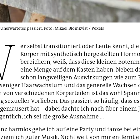
 Unerwartetes passiert. Foto: Mikael Blomkvist / Pexels
W
er selbst transitioniert oder Leute kennt, die
Körper mit synthetisch hergestellten Horm
bereichern, weiß, dass diese kleinen Botenm
eine Menge auf dem Kasten haben. Neben de
schon langweiligen Auswirkungen wie zum B
weniger Haarwachstum und das generelle Wachsen 
von verschiedenen Körperteilen ist das wohl Span
 sexueller Vorlieben. Das passiert so häufig, dass es
emausert hat – dabei dachte ich nach über einem J
gentlich, ich sei die große Ausnahme …
nz harmlos gehe ich auf eine Party und tanze bei 
 ziemlich guter Musik. Nicht weit von mir entfernt e