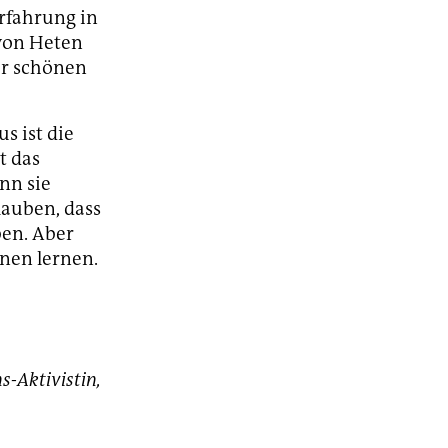
rfahrung in
 von Heten
er schönen
s ist die
t das
nn sie
lauben, dass
ben. Aber
hnen lernen.
-Aktivistin,