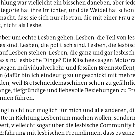
ählung war vielleicht ein bisschen daneben, aber jed
tegorie hat ihre Irrlichter, und die Weidel hat schon
macht, dass sie sich nur als Frau, die mit einer Fra
t, nicht als Lesbe.
s aber um echte Lesben gehen. Lesben, die Teil von le
sind. Lesben, die politisch sind. Lesben, die lesbis
 auf Lesben stehen. Lesben, die ganz und gar lesbisc
as sind lesbische Dinge? Die Klischees sagen Motor
 wegen Individualverkehr und fossilen Brennstoffen)
 (dafür bin ich eindeutig zu ungeschickt mit mehr
en, weil Brotschneidemaschinen schon zu gefährli
lange, tiefgründige und liebevolle Beziehungen zu 
innen führen.
lingt nicht nur möglich für mich und alle anderen, di
itte in Richtung Lesbentum machen wollen, sonder
ert, vielleicht sogar über die lesbische Community h
Erfahrung mit lesbischen Freundinnen, dass es ganz