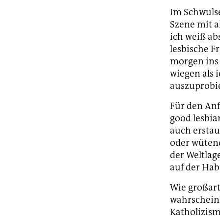
Im Schwulse
Szene mit a
ich weiß abs
lesbische F
morgen ins
wiegen als i
auszuprobie
Für den Anf
good lesbian
auch erstau
oder wütend
der Weltlag
auf der Hab
Wie großart
wahrscheinl
Katholizism