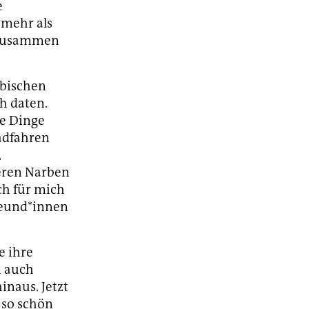
e
 mehr als
u zusammen
sbischen
ch daten.
he Dinge
radfahren
,
eren Narben
ch für mich
Freund*innen
e ihre
n auch
inaus. Jetzt
 so schön