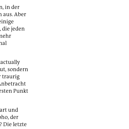
, in der
 aus. Aber
einige
 die jeden
 mehr
mal
actually
gut, sondern
 traurig
Anbetracht
ersten Punkt
wart und
ho, der
 Die letzte