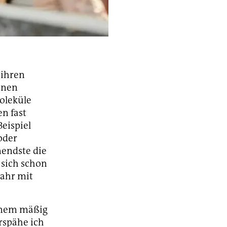
 ihren
onen
oleküle
n fast
eispiel
oder
nendste die
 sich schon
ahr mit
einem mäßig
rspähe ich