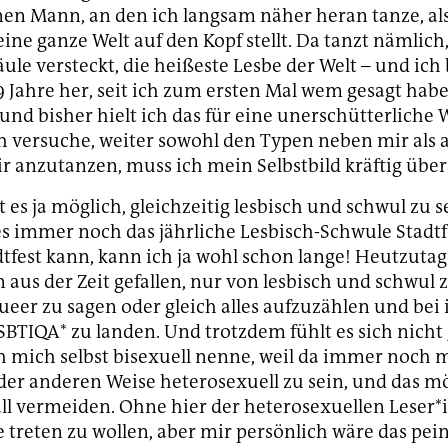
en Mann, an den ich langsam näher heran tanze, als
eine ganze Welt auf den Kopf stellt. Da tanzt nämlic
äule versteckt, die heißeste Lesbe der Welt – und ich
19 Jahre her, seit ich zum ersten Mal wem gesagt habe
 und bisher hielt ich das für eine unerschütterliche 
 versuche, weiter sowohl den Typen neben mir als 
r anzutanzen, muss ich mein Selbstbild kräftig über
st es ja möglich, gleichzeitig lesbisch und schwul zu s
 es immer noch das jährliche Lesbisch-Schwule Stadtf
dtfest kann, kann ich ja wohl schon lange! Heutzutag
n aus der Zeit gefallen, nur von lesbisch und schwul
ueer zu sagen oder gleich alles aufzuzählen und bei
BTIQA* zu landen. Und trotzdem fühlt es sich nicht 
h mich selbst bisexuell nenne, weil da immer noch 
oder anderen Weise heterosexuell zu sein, und das m
all vermeiden. Ohne hier der heterosexuellen Leser
e treten zu wollen, aber mir persönlich wäre das pein