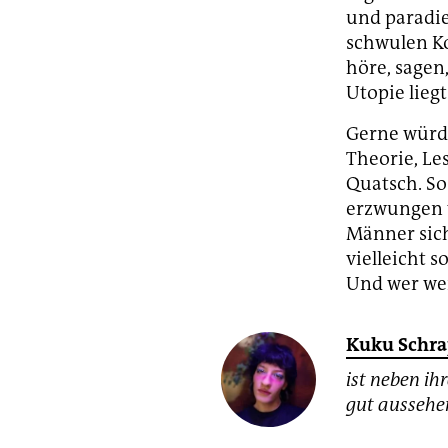
und paradie
schwulen Ko
höre, sagen
Utopie liegt
Gerne würde
Theorie, Le
Quatsch. So
erzwungen w
Männer sich
vielleicht 
Und wer weiß
Kuku Schra
ist neben i
gut aussehe