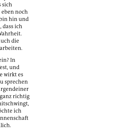
 sich
h, eben noch
 bin hin und
, dass ich
Wahrheit.
auch die
arbeiten.
ein? In
est, und
e wirkt es
 zu sprechen
 irgendeiner
ganz richtig
mitschwingt,
öchte ich
*innenschaft
lich.