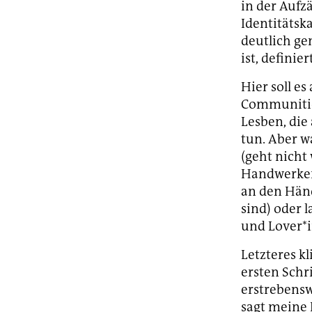
in der Aufz
Identitätska
deutlich ge
ist, definier
Hier soll e
Communities 
Lesben, die
tun. Aber w
(geht nicht
Handwerken
an den Händ
sind) oder 
und Lover*
Letzteres k
ersten Schr
erstrebensw
sagt meine 