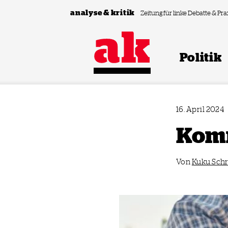
Zum Inhalt springen
analyse & kritik
Zeitung für linke Debatte & Pra
Politik
16. April 2024
Komm
Von
Kuku Schr