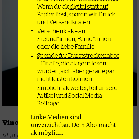
Wenn du ak
digital statt auf
Papier
liest, sparen wir Druck-
und Versandkosten
Verschenk ak
– an
Freund*innen, Feind*innen
oder die liebe Familie
Spende für Durststreckenabos
– für alle, die ak gern lesen
würden, sich aber gerade gar
nicht leisten können
Empfiehl ak weiter, teil unsere
Artikel und Social Media
Beiträge
Linke Medien sind
Vincent Bevins
unverzichtbar. Dein Abo macht
ak möglich.
ist Journalist und Autor. Er wuchs in den USA auf.