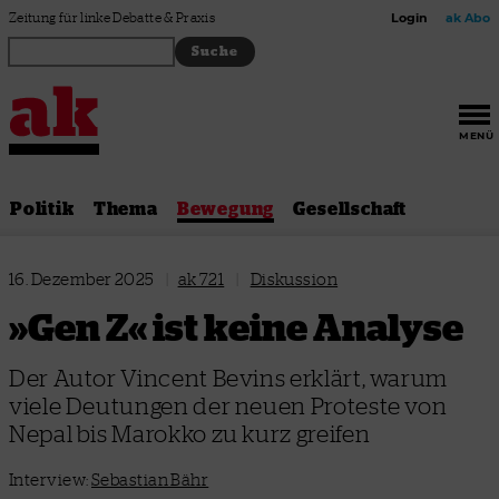
Zum Inhalt springen
Zeitung für linke Debatte & Praxis
Login
ak Abo
MENÜ
Politik
Thema
Bewegung
Gesellschaft
16. Dezember 2025
|
ak 721
|
Diskussion
»Gen Z« ist keine Analyse
Der Autor Vincent Bevins erklärt, warum
viele Deutungen der neuen Proteste von
Nepal bis Marokko zu kurz greifen
Interview:
Sebastian Bähr