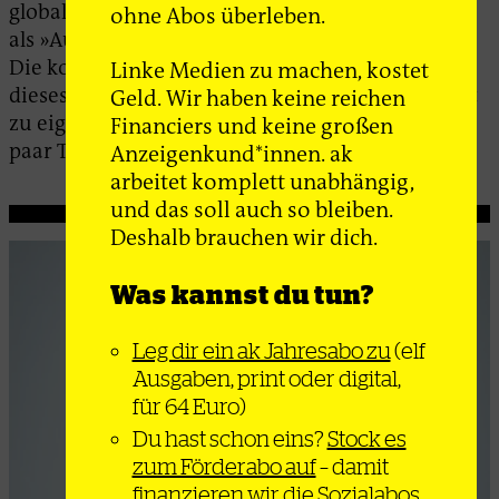
globalen Medien den gesamten Protest
ohne Abos überleben.
als »Aufstand der Generation Z« bezeichneten.
Die konservativen Eliten in Mexiko konnten sich
Linke Medien zu machen, kostet
dieses Symbol mit bemerkenswerter Leichtigkeit
Geld. Wir haben keine reichen
zu eigen machen – und damit zumindest für ein
Financiers und keine großen
paar Tage profitieren.
Anzeigenkund*innen. ak
arbeitet komplett unabhängig,
und das soll auch so bleiben.
Deshalb brauchen wir dich.
Was kannst du tun?
Leg dir ein ak Jahresabo zu
(elf
Ausgaben, print oder digital,
für 64 Euro)
Du hast schon eins?
Stock es
zum Förderabo auf
– damit
finanzieren wir die Sozialabos.