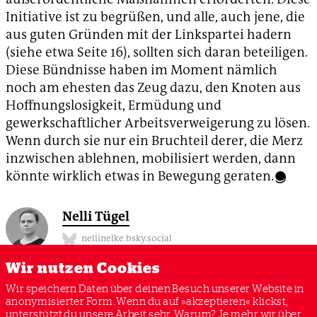
Initiative ist zu begrüßen, und alle, auch jene, die
aus guten Gründen mit der Linkspartei hadern
(siehe etwa Seite 16), sollten sich daran beteiligen.
Diese Bündnisse haben im Moment nämlich
noch am ehesten das Zeug dazu, den Knoten aus
Hoffnungslosigkeit, Ermüdung und
gewerkschaftlicher Arbeitsverweigerung zu lösen.
Wenn durch sie nur ein Bruchteil derer, die Merz
inzwischen ablehnen, mobilisiert werden, dann
könnte wirklich etwas in Bewegung geraten.
Nelli Tügel
nellinelke.bsky.social
ist Redakteurin bei ak.
Wir nutzen Cookies
Wir speichern Daten über deinen Besuch unserer Website in
anonymisierter Form. Wenn du auf »akzeptieren« klickst,
unterstützt du unsere Arbeit sehr. Warum? Je mehr wir über