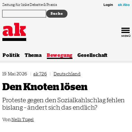
Zum Inhalt springen
Zeitung für linke Debatte & Praxis
Login
ak Abo
MENÜ
Politik
Thema
Bewegung
Gesellschaft
19. Mai 2026
|
ak 726
|
Deutschland
Den Knoten lösen
Proteste gegen den Sozialkahlschlag fehlen
bislang – ändert sich das endlich?
Von
Nelli Tügel