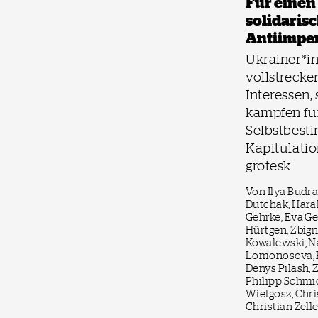
Für einen
solidaris
Antiimpe
Ukrainer*i
vollstrecke
Interessen,
kämpfen fü
Selbstbest
Kapitulatio
grotesk
Von Ilya Budra
Dutchak, Hara
Gehrke, Eva Ge
Hürtgen, Zbig
Kowalewski, N
Lomonosova, 
Denys Pilash,
Philipp Schmi
Wielgosz, Chr
Christian Zell