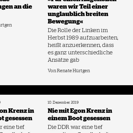
gen an die
waren wir Teil einer
unglaublich breiten
Bewegung«
ürtgen
Die Rolle der Linken im
Herbst 1989 aufzuarbeiten,
heißt anzuerkennen, dass
es ganz unterschiedliche
Ansätze gab
Von Renate Hürtgen
9
10. Dezember 2019
gon Krenz in
Nie mit Egon Krenz in
t gesessen
einem Boot gesessen
 eine tief
Die DDR war eine tief