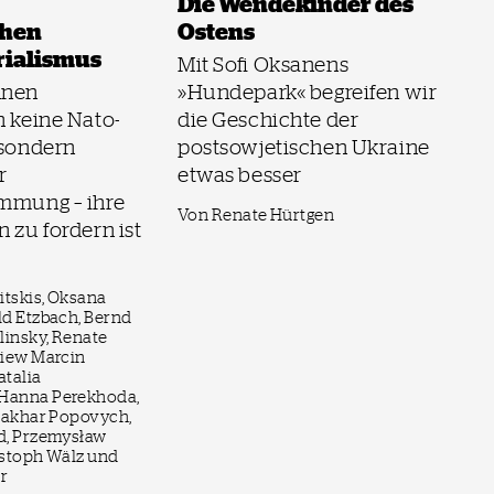
Die Wendekinder des
chen
Ostens
rialismus
Mit Sofi Oksanens
nnen
»Hundepark« begreifen wir
n keine Nato-
die Geschichte der
 sondern
postsowjetischen Ukraine
r
etwas besser
immung – ihre
Von Renate Hürtgen
n zu fordern ist
itskis, Oksana
ld Etzbach, Bernd
linsky, Renate
niew Marcin
atalia
Hanna Perekhoda,
 Zakhar Popovych,
d, Przemysław
istoph Wälz und
er