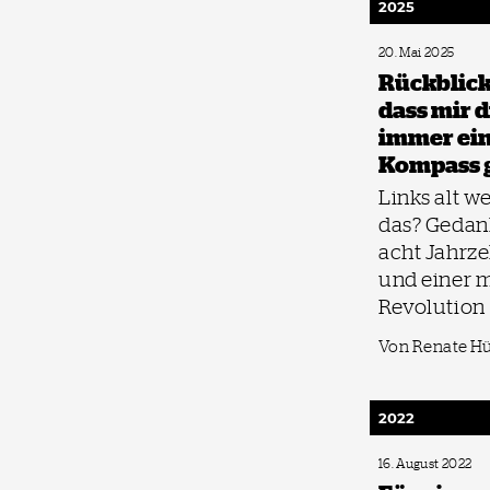
2025
20. Mai 2025
Rückblick
dass mir 
immer ein
Kompass g
Links alt w
das? Gedan
acht Jahrz
und einer m
Revolution
Von Renate H
2022
16. August 2022