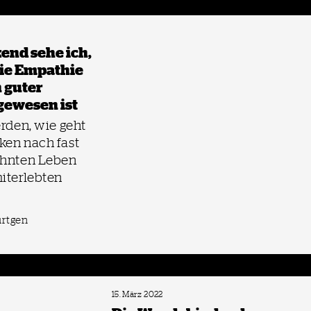
end sehe ich,
die Empathie
 guter
ewesen ist
erden, wie geht
ken nach fast
ehnten Leben
iterlebten
ürtgen
15. März 2022