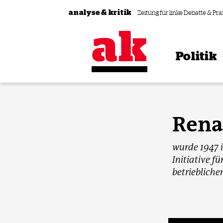
Zum Inhalt springen
analyse & kritik
Zeitung für linke Debatte & Pra
Politik
Rena
wurde 1947 
Initiative f
betrieblich