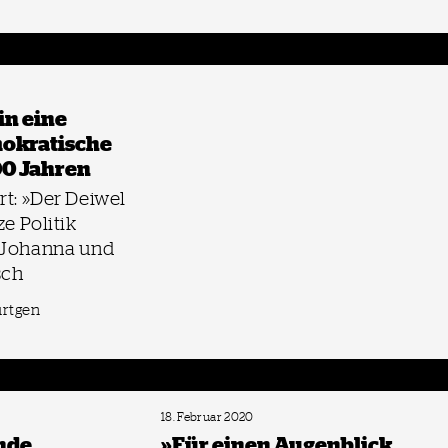
1
in eine
okratische
00 Jahren
rt: »Der Deiwel
ze Politik
 Johanna und
sch
ürtgen
18. Februar 2020
nde
»Für einen Augenblick