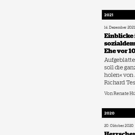
2021
14. Dezember 202
Einblicke 
sozialdem
Ehe vor 1
Aufgeblätte
soll die gan
holen« von
Richard Te
Von Renate H
2020
20. Oktober 2020
Herrsche