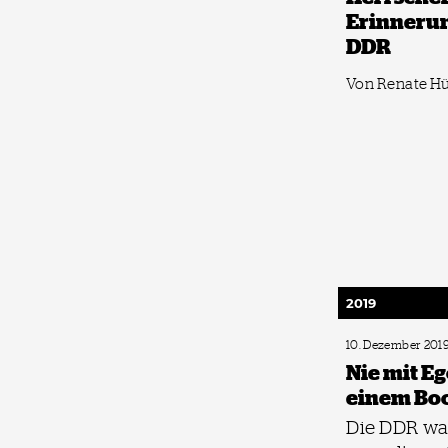
Erinnerun
DDR
Von Renate H
2019
10. Dezember 201
Nie mit E
einem Boo
Die DDR war