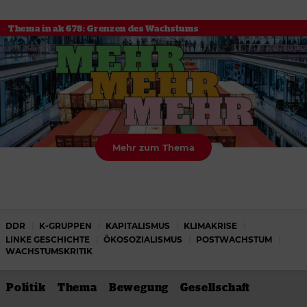
Thema in ak 678: Grenzen des Wachstums
Mehr zum Thema
DDR
K-GRUPPEN
KAPITALISMUS
KLIMAKRISE
LINKE GESCHICHTE
ÖKOSOZIALISMUS
POSTWACHSTUM
WACHSTUMSKRITIK
Politik
Thema
Bewegung
Gesellschaft