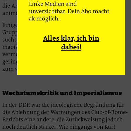
Linke Medien sind
die Arbeiter*innenklasse zum Stillhalten
unverzichtbar. Dein Abo macht
animieren würden.
ak möglich.
Einige Linke hingegen, von maoistischen K-
Gruppen bis hin zu Hans-Magnus Enzensberger,
Alles klar, ich bin
suchten nach Impulsen im Fernen Osten. Das
dabei!
maoistische China bot ihnen mit seiner
vermeintlichen Technikfeindlichkeit und den
geringen (Konsum-)Bedürfnissen ein Gegenbild
zum westlichen Industrialismus.
Wachstumskritik und Imperialismus
In der DDR war die ideologische Begründung für
die Ablehnung der Warnungen des Club-of-Rome-
Berichts eine andere, die Zurückweisung jedoch
noch deutlich stärker. Wie eingangs von Kurt