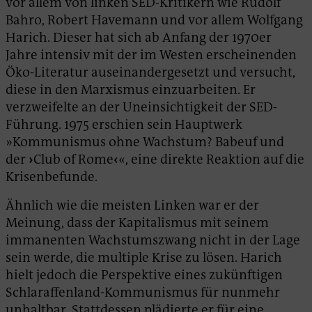
vor allem von linken SED-Kritikern wie Rudolf
Bahro, Robert Havemann und vor allem Wolfgang
Harich. Dieser hat sich ab Anfang der 1970er
Jahre intensiv mit der im Westen erscheinenden
Öko-Literatur auseinandergesetzt und versucht,
diese in den Marxismus einzuarbeiten. Er
verzweifelte an der Uneinsichtigkeit der SED-
Führung. 1975 erschien sein Hauptwerk
»Kommunismus ohne Wachstum? Babeuf und
der
›
Club of Rome
‹
«, eine direkte Reaktion auf die
Krisenbefunde.
Ähnlich wie die meisten Linken war er der
Meinung, dass der Kapitalismus mit seinem
immanenten Wachstumszwang nicht in der Lage
sein werde, die multiple Krise zu lösen. Harich
hielt jedoch die Perspektive eines zukünftigen
Schlaraffenland-Kommunismus für nunmehr
unhaltbar. Stattdessen plädierte er für eine