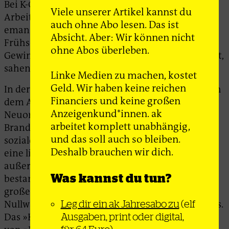
Bei K-Gruppen und der DKP wurde die
Viele unserer Artikel kannst du
Arbeiterklasse glorifiziert. Den
auch ohne Abo lesen. Das ist
emanzipatorischen Gehalt der Marx’schen
Absicht. Aber: Wir können nicht
Frühschriften hingegen, mit dem sich solch ein
ohne Abos überleben.
Gewinn an freier Zeit in Verbindung bringen lässt,
sahen damals nur wenige.
Linke Medien zu machen, kostet
Geld. Wir haben keine reichen
In der Bundesrepublik befand sich die Linke nach
Financiers und keine großen
dem Abklingen von 68 in einer Phase der
Anzeigenkund*innen. ak
Neuorientierung und Fragmentierung. Mit Willy
arbeitet komplett unabhängig,
Brandt hatte das Land den
und das soll auch so bleiben.
sozialdemokratischsten Kanzler aller Zeiten. Für
Deshalb brauchen wir dich.
eine linke Opposition blieb da nur der
außerparlamentarische Raum. Doch auch hier
Was kannst du tun?
bestand zwischen der SPD und Linksaußen kein
großer Dissens bezüglich der Ablehnung eines
Nullwachstums. Umweltschutz galt nicht als links.
Leg dir ein ak Jahresabo zu
(elf
Das »Konservieren« der Schöpfung, der Erhalt
Ausgaben, print oder digital,