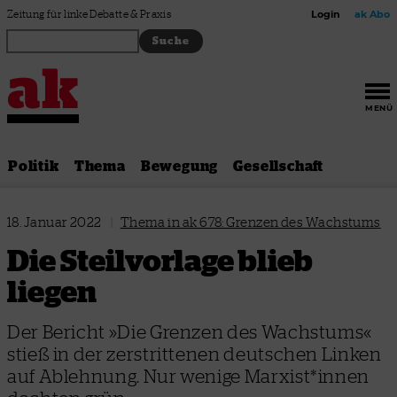
Zum Inhalt springen
Zeitung für linke Debatte & Praxis
Login
ak Abo
MENÜ
Politik
Thema
Bewegung
Gesellschaft
18. Januar 2022
|
Thema in ak 678: Grenzen des Wachstums
Die Steilvorlage blieb
liegen
Der Bericht »Die Grenzen des Wachstums«
stieß in der zerstrittenen deutschen Linken
auf Ablehnung. Nur wenige Marxist*innen