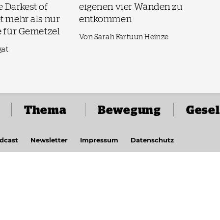
 Darkest of
eigenen vier Wänden zu
t mehr als nur
entkommen
e für Gemetzel
Von Sarah Fartuun Heinze
gat
Thema
Bewegung
Gesel
dcast
Newsletter
Impressum
Datenschutz