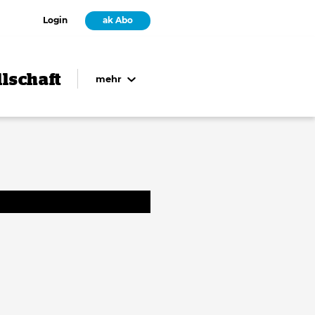
Login
ak Abo
lschaft
mehr