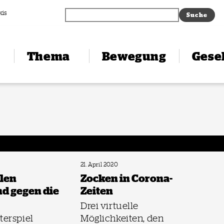
xis
Thema
Bewegung
Gesel
21. April 2020
llen
Zocken in Corona-
d gegen die
Zeiten
Drei virtuelle
erspiel
Möglichkeiten, den