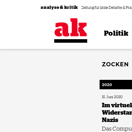
Zum Inhalt springen
analyse & kritik
Zeitung für linke Debatte & Pra
Politik
ZOCKEN
2020
15. Juni 2020
Im virtue
Widerstan
Nazis
Das Comput