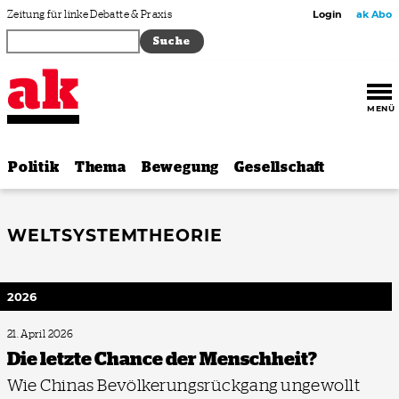
Zum Inhalt springen
Zeitung für linke Debatte & Praxis
Login
ak Abo
MENÜ
Politik
Thema
Bewegung
Gesellschaft
WELTSYSTEMTHEORIE
2026
21. April 2026
Die letzte Chance der Menschheit?
Wie Chinas Bevölkerungsrückgang ungewollt