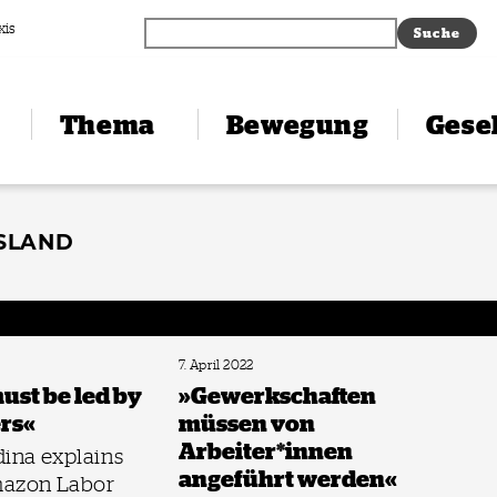
xis
Thema
Bewegung
Gesel
ISLAND
7. April 2022
ust be led by
»Gewerkschaften
rs«
müssen von
Arbeiter*innen
ina explains
angeführt werden«
mazon Labor