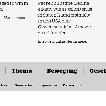
ged to win in
Packerin Justine Medina
nd
erklärt, wie es gelungen ist,
in Staten Island erstmalig
kas Hermsmeier
in den USA eine
Gewerkschaft bei Amazon
zu erkämpfen
Interview: Lukas Hermsmeier
Thema
Bewegung
Gesel
dcast
Newsletter
Impressum
Datenschutz