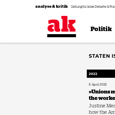
Zum Inhalt springen
analyse & kritik
Zeitung für linke Debatte & Pra
Politik
STATEN 
2022
8. April 2022
»Unions m
the worke
Justine Med
how the A