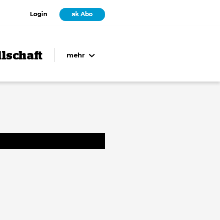
Login
ak Abo
lschaft
mehr