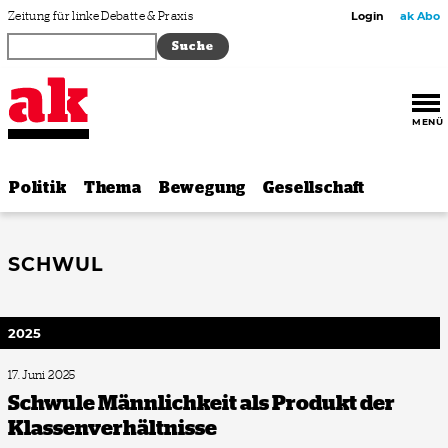
Zum Inhalt springen
Zeitung für linke Debatte & Praxis
Login
ak Abo
MENÜ
Politik
Thema
Bewegung
Gesellschaft
SCHWUL
2025
17. Juni 2025
Schwule Männlichkeit als Produkt der
Klassenverhältnisse