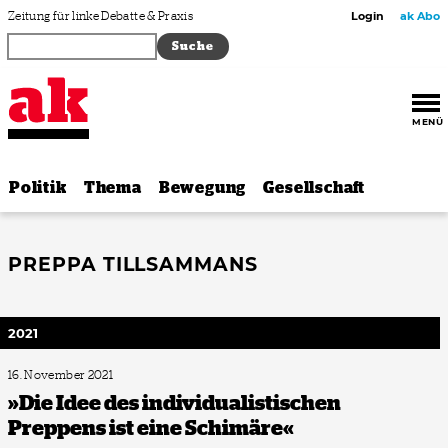
Zum Inhalt springen
Zeitung für linke Debatte & Praxis
Login
ak Abo
MENÜ
Politik
Thema
Bewegung
Gesellschaft
PREPPA TILLSAMMANS
2021
16. November 2021
»Die Idee des individualistischen
Preppens ist eine Schimäre«