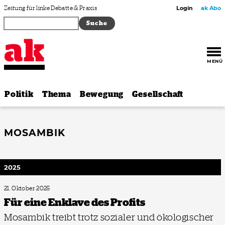
Zum Inhalt springen
Zeitung für linke Debatte & Praxis
Login
ak Abo
MENÜ
Politik
Thema
Bewegung
Gesellschaft
MOSAMBIK
2025
21. Oktober 2025
Für eine Enklave des Profits
Mosambik treibt trotz sozialer und ökologischer