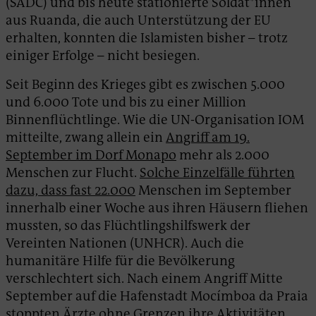
(SADC) und bis heute stationierte Soldat*innen
aus Ruanda, die auch Unterstützung der EU
erhalten, konnten die Islamisten bisher – trotz
einiger Erfolge – nicht besiegen.
Seit Beginn des Krieges gibt es zwischen 5.000
und 6.000 Tote und bis zu einer Million
Binnenflüchtlinge. Wie die UN-Organisation IOM
mitteilte, zwang allein ein
Angriff am 19.
September im Dorf Monapo
mehr als 2.000
Menschen zur Flucht.
Solche Einzelfälle führten
dazu, dass fast 22.000
Menschen im September
innerhalb einer Woche aus ihren Häusern fliehen
mussten, so das Flüchtlingshilfswerk der
Vereinten Nationen (UNHCR). Auch die
humanitäre Hilfe für die Bevölkerung
verschlechtert sich. Nach einem Angriff Mitte
September auf die Hafenstadt Mocímboa da Praia
stoppten Ärzte ohne Grenzen ihre Aktivitäten,