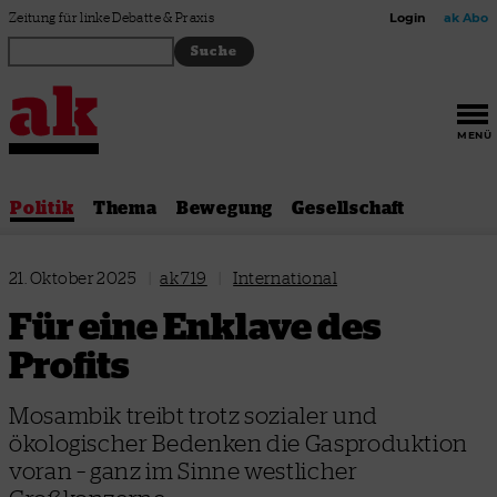
Zum Inhalt springen
Zeitung für linke Debatte & Praxis
Login
ak Abo
MENÜ
Politik
Thema
Bewegung
Gesellschaft
21. Oktober 2025
|
ak 719
|
International
Für eine Enklave des
Profits
Mosambik treibt trotz sozialer und
ökologischer Bedenken die Gasproduktion
voran – ganz im Sinne westlicher