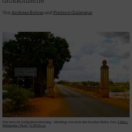
Großkonzerne
Von
Andreas Bohne
und
Fredson Guilengue
Hier herrscht Goldgräberstimmung – allerdings nur unter den fossilen Multis. Foto:
F Mira /
Wikimedia / Flickr
,
CC BY-SA 2.0