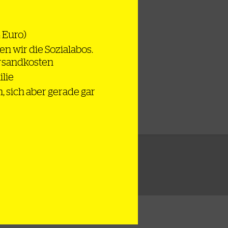
4 Euro)
en wir die Sozialabos.
ersandkosten
ilie
n, sich aber gerade gar
lschaft