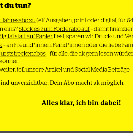
er Vereinigung
 du tun?
ten des
 steht eine
k Jahresabo zu
(elf Ausgaben, print oder digital, für 6
e
n eins?
Stock es zum Förderabo auf
– damit finanzier
spolitische
digital statt auf Papier
liest, sparen wir Druck- und V
e bevor
k
– an Freund*innen, Feind*innen oder die liebe Fam
ook
Durststreckenabos
– für alle, die ak gern lesen würde
n können
eiter, teil unsere Artikel und Social Media Beiträge
ind unverzichtbar. Dein Abo macht ak möglich.
Thema
Bewegung
Gesel
Alles klar, ich bin dabei!
dcast
Newsletter
Impressum
Datenschutz