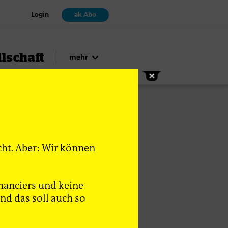
Login
ak Abo
lschaft
mehr
cht. Aber: Wir können
nanciers und keine
d das soll auch so