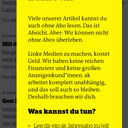
Indonesien in diesem Jahr und wie haben sie das
Land verändert?
Viele unserer Artikel kannst du
Von Hanna Samosir
auch ohne Abo lesen. Das ist
Absicht. Aber: Wir können nicht
18. November 2025
ohne Abos überleben.
Mit dem Totenkopf gegen das Regime
Bei globalen Protesten der jungen Generation ist
Linke Medien zu machen, kostet
eine Flagge aus dem Manga »One Piece«
Geld. Wir haben keine reichen
inzwischen omnipräsent – warum?
Financiers und keine großen
Anzeigenkund*innen. ak
Von Martin Seng
arbeitet komplett unabhängig,
und das soll auch so bleiben.
21. Oktober 2025
Deshalb brauchen wir dich.
Gen Z steht für Genoss*in
Indonesien, Madagaskar, Marokko, Peru – was
Was kannst du tun?
verbindet die globalen Jugendrevolten, und ist
der Aufstand jetzt zurück?
Leg dir ein ak Jahresabo zu
(elf