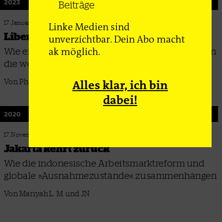
2023
Beiträge
17. Januar 2023
Linke Medien sind
Liberale Gewaltspur
unverzichtbar. Dein Abo macht
ak möglich.
Wie ein US-gestützter Massenmord in Indonesien
die westliche Weltordnung durchzusetzen half
Alles klar, ich bin
Von Philip Bergstermann
dabei!
2020
17. November 2020
Jakarta kehrt zurück
Wie die indonesische Arbeitsmarktreform und
globale »Ausnahmezustände« zusammenhängen
Von Mariyah L. M. und JN