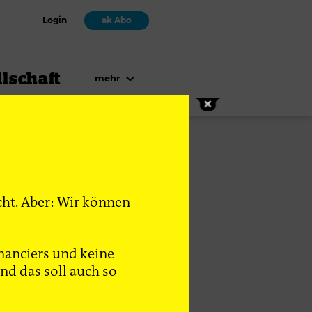
Login
ak Abo
lschaft
mehr
cht. Aber: Wir können
nanciers und keine
d das soll auch so