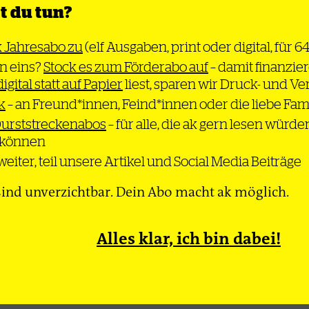
on Karl
aus der Erfahrung der
 du tun?
Konterrevolution
entstanden
k Jahresabo zu
(elf Ausgaben, print oder digital, für 6
 Klauke
n eins?
Stock es zum Förderabo auf
– damit finanzier
Von Johannes Tesfai
digital statt auf Papier
liest, sparen wir Druck- und V
k
– an Freund*innen, Feind*innen oder die liebe Fam
Durststreckenabos
– für alle, die ak gern lesen würde
n können
Thema
Bewegung
Gesel
eiter, teil unsere Artikel und Social Media Beiträge
ind unverzichtbar. Dein Abo macht ak möglich.
dcast
Newsletter
Impressum
Datenschutz
Alles klar, ich bin dabei!