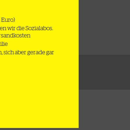
4 Euro)
en wir die Sozialabos.
ersandkosten
ilie
n, sich aber gerade gar
lschaft