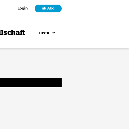
Login
ak Abo
lschaft
mehr