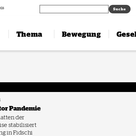
xis
Thema
Bewegung
Gesel
1
tor Pandemie
atten der
se stabilisiert
ng in Fidschi