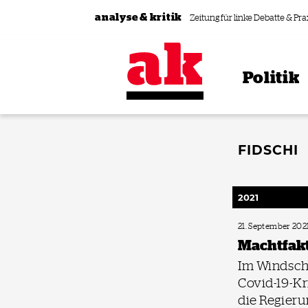
Zum Inhalt springen
analyse & kritik
Zeitung für linke Debatte & Pra
Politik
FIDSCHI
2021
21. September 202
Machtfak
Im Windsch
Covid-19-Kri
die Regieru