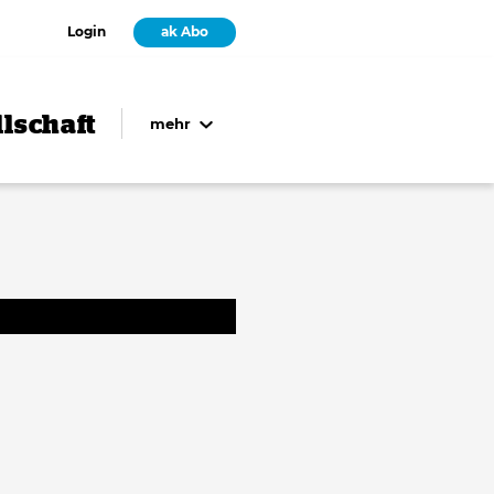
Login
ak Abo
lschaft
mehr