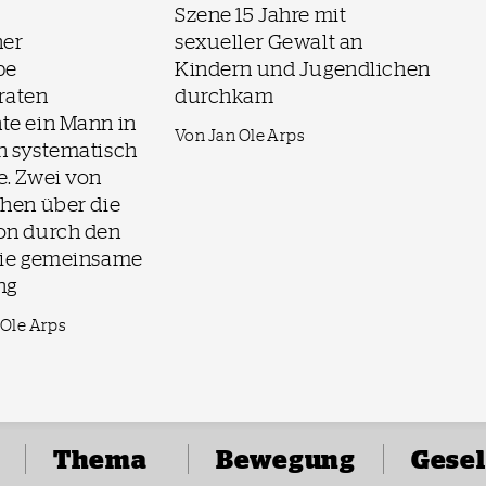
Szene 15 Jahre mit
ner
sexueller Gewalt an
pe
Kindern und Jugendlichen
raten
durchkam
te ein Mann in
Von Jan Ole Arps
n systematisch
e. Zwei von
hen über die
on durch den
die gemeinsame
ng
 Ole Arps
Thema
Bewegung
Gesel