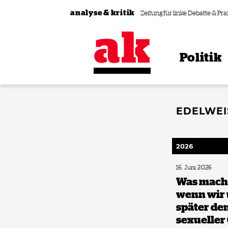
Zum Inhalt springen
analyse & kritik
Zeitung für linke Debatte & Pra
Politik
EDELWEI
2026
16. Juni 2026
Was macht
wenn wir 
später d
sexueller