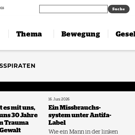
xis
Thema
Bewegung
Gesel
SSPIRATEN
16. Juni 2026
 es mit uns,
Ein Missbrauchs­
uns 30 Jahre
system unter Antifa-
em Trauma
Label
 Gewalt
Wie ein Mann in der linken