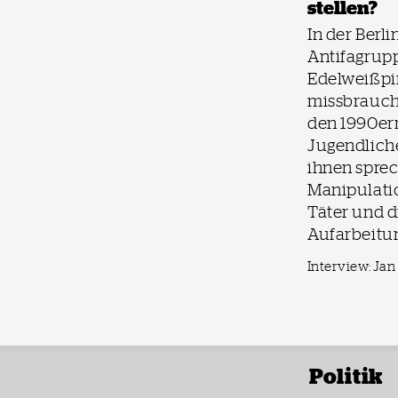
stellen?
In der Berli
Antifagrup
Edelweißpi
missbrauch
den 1990er
Jugendlich
ihnen sprec
Manipulati
Täter und 
Aufarbeitu
Interview: Jan
Politik