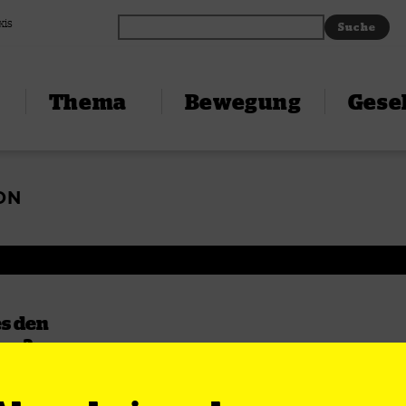
xis
Thema
Bewegung
Gesel
ON
es den
ren?
ich unterstützt
 sich dem