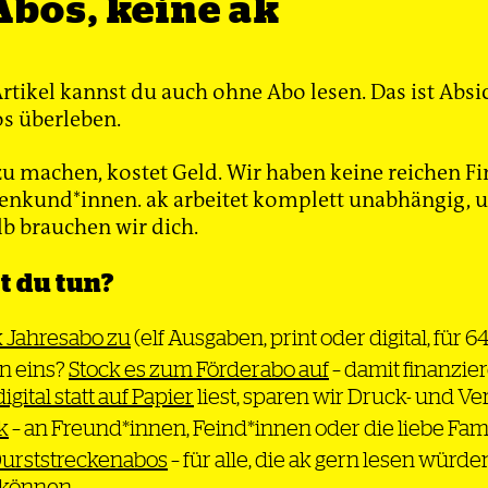
Abos, keine ak
g entziehen –
n Deutschland,
h in Georgien,
Artikel kannst du auch ohne Abo lesen. Das ist Absi
ntausende
s überleben.
nd
li Tügel
u machen, kostet Geld. Wir haben keine reichen Fi
nkund*innen. ak arbeitet komplett unabhängig, un
lb brauchen wir dich.
 du tun?
utter­
rie
k Jahresabo zu
(elf Ausgaben, print oder digital, für 6
n eins?
Stock es zum Förderabo auf
– damit finanzier
ür Russland in
digital statt auf Papier
liest, sparen wir Druck- und V
ehen will, hat
Chancen auf
k
– an Freund*innen, Feind*innen oder die liebe Fam
 BRD – und auch
Durststreckenabos
– für alle, die ak gern lesen würde
genüber
n können