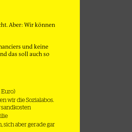
cht. Aber: Wir können
nanciers und keine
d das soll auch so
4 Euro)
en wir die Sozialabos.
ersandkosten
ilie
n, sich aber gerade gar