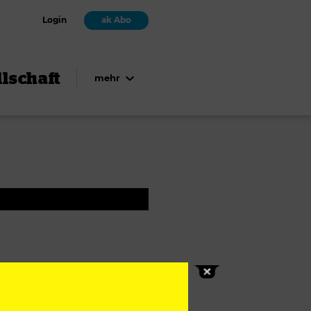
Login
ak Abo
lschaft
mehr