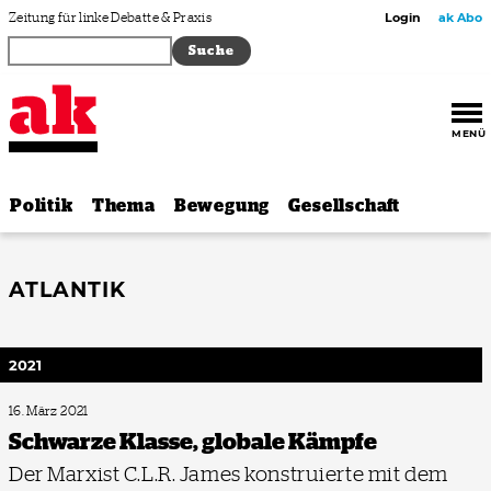
Zum Inhalt springen
Zeitung für linke Debatte & Praxis
Login
ak Abo
MENÜ
Politik
Thema
Bewegung
Gesellschaft
ATLANTIK
2021
16. März 2021
Schwarze Klasse, globale Kämpfe
Der Marxist C.L.R. James konstruierte mit dem