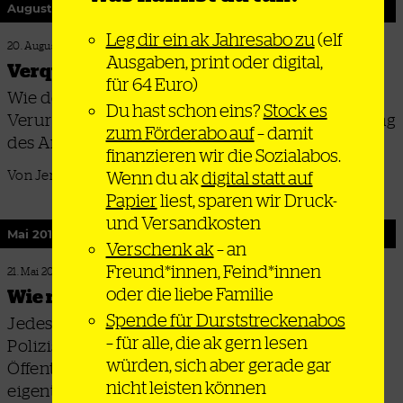
August 2019
Leg dir ein ak Jahresabo zu
(elf
20. August 2019
Ausgaben, print oder digital,
Verquere Fronten
für 64 Euro)
Wie der Bundestag mit der pauschalen
Du hast schon eins?
Stock es
Verurteilung der BDS-Bewegung der Bekämpfung
zum Förderabo auf
– damit
des Antisemitismus mehr schadet als nützt
finanzieren wir die Sozialabos.
Wenn du ak
digital statt auf
Von Jens Renner
Papier
liest, sparen wir Druck-
und Versandkosten
Mai 2019
Verschenk ak
– an
Freund*innen, Feind*innen
21. Mai 2019
oder die liebe Familie
Wie rechtsradikal ist die Polizei?
Spende für Durststreckenabos
Jedesmal, wenn rassistische Aktivitäten von
– für alle, die ak gern lesen
Polizist*innen bekannt werden, ist die
würden, sich aber gerade gar
Öffentlichkeit aufs Neue überrascht – warum
nicht leisten können
eigentlich?