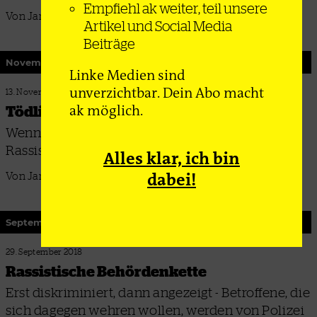
Empfiehl ak weiter, teil unsere
Von Jan Ole Arps, Hannah Schultes und Bahar Sheikh
Artikel und Social Media
Beiträge
November 2018
Linke Medien sind
unverzichtbar. Dein Abo macht
13. November 2018
ak möglich.
Tödliche Institutionen
Wenn Geflüchtete sterben, spielt struktureller
Rassismus oft eine Rolle – ein Skandal bleibt aus
Alles klar, ich bin
dabei!
Von Jan Ole Arps, Hannah Schultes und Bahar Sheikh
September 2018
29. September 2018
Rassistische Behördenkette
Erst diskriminiert, dann angezeigt - Betroffene, die
sich dagegen wehren wollen, werden von Polizei