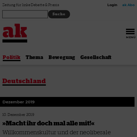
Zum Inhalt springen
Zeitung für linke Debatte & Praxis
Login
ak Abo
MENÜ
Politik
Thema
Bewegung
Gesellschaft
Deutschland
Dezember 2019
10. Dezember 2019
»Macht ihr doch mal alle mit!«
Willkommenskultur und der neoliberale