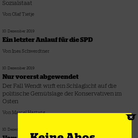
Sozialstaat
Von Olaf Tietje
10. Dezember 2019
Ein letzter Anlauf für die SPD
Von Ines Schwerdtner
10. Dezember 2019
Nur vorerst abgewendet
Der Fall Wendt wirft ein Schlaglicht auf die
politische Gemütslage der Konservativen im
Osten
Von Marcel Hartwig
10. Dezember 2019
Keine Abos,
Vom Ankerzentrum in die Haft