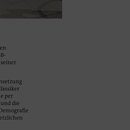
den
B-
 seiner
ensetzung
lassiker
ie per
 und die
 Demografie
etzlichen