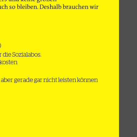
e in
ch so bleiben. Deshalb brauchen wir
en. Und
aren es
rzeit fast
eiten,
szahlende –
)
lten
 die Sozialabos.
dkosten
ch aber gerade gar nicht leisten können