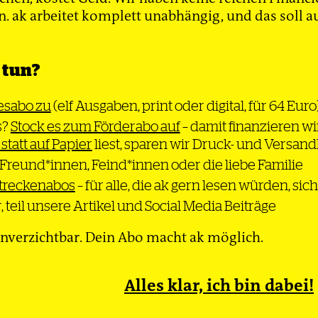
Alten entscheidend, sondern wie viele Erwerbstätig
 ak arbeitet komplett unabhängig, und das soll au
cherungspflichtigen Jobs in die Rentenkasse einzahl
ist hierzulande nicht gesunken, sondern gestiegen. W
13 und 2022 noch weniger als 30 Millionen, sind es de
 tun?
n. Geflüchtete aus Syrien oder der Ukraine gehen arb
er mehr Frauen. Rund fünf Millionen mehr Beitrag
resabo zu
(elf Ausgaben, print oder digital, für 64 Euro
 Gegenteil von »Immer weniger Jungen müssen die A
s?
Stock es zum Förderabo auf
– damit finanzieren wir
.
 statt auf Papier
liest, sparen wir Druck- und Versan
 Freund*innen, Feind*innen oder die liebe Familie
streckenabos
– für alle, die ak gern lesen würden, si
, teil unsere Artikel und Social Media Beiträge
nverzichtbar. Dein Abo macht ak möglich.
ird von Merz und Co. nur
, um der Finanzindustrie
Alles klar, ich bin dabei!
ve Anlagemöglichkeiten zu