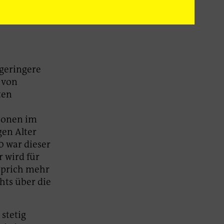
geringere
 von
ten
rsonen im
gen Alter
0 war dieser
 wird für
 sprich mehr
hts über die
 stetig