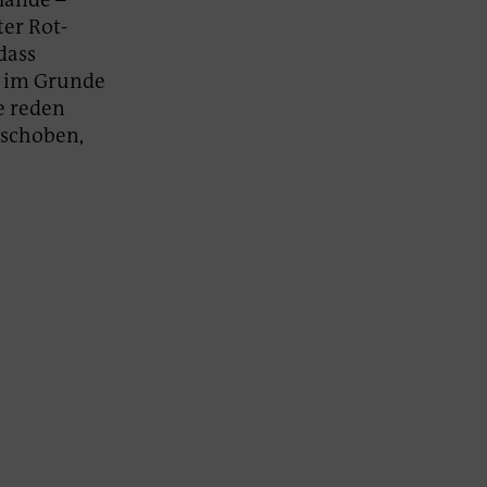
er Rot-
dass
t im Grunde
e reden
eschoben,
u