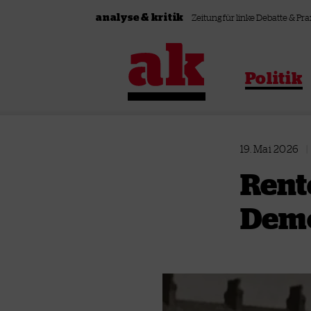
Zum Inhalt springen
analyse & kritik
Zeitung für linke Debatte & Pra
Politik
19. Mai 2026
|
Rente
Demo