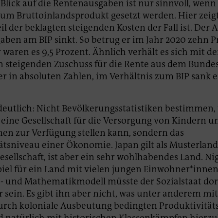
 Blick auf die Rentenausgaben ist nur sinnvoll, wenn 
zum Bruttoinlandsprodukt gesetzt werden. Hier zeigt 
l der beklagten steigenden Kosten der Fall ist. Der A
ben am BIP sinkt. So betrug er im Jahr 2020 zehn Pr
 waren es 9,5 Prozent. Ähnlich verhält es sich mit d
 steigenden Zuschuss für die Rente aus dem Bunde
 er in absoluten Zahlen, im Verhältnis zum BIP sank 
eutlich: Nicht Bevölkerungsstatistiken bestimmen, 
eine Gesellschaft für die Versorgung von Kindern u
en zur Verfügung stellen kann, sondern das
ätsniveau einer Ökonomie. Japan gilt als Musterland
sellschaft, ist aber ein sehr wohlhabendes Land. Nig
iel für ein Land mit vielen jungen Einwohner*innen
 und Mathematikmodell müsste der Sozialstaat dor
r sein. Es gibt ihn aber nicht, was unter anderem mi
urch koloniale Ausbeutung bedingten Produktivität
d natürlich mit historischen Klassenkämpfen hierzu