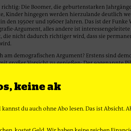
ja richtig: Die Boomer, die geburtenstarken Jahrgäng
te, Kinder hingegen werden hierzulande deutlich we
 in den 1950er und 1960er Jahren. Das ist der Funke
fie-Argument, alles andere ist interessengeleitete
 die nicht dadurch richtiger wird, dass sie permane
wird.
sch am demografischen Argument? Erstens sind dem
it großer Vorsicht zu genießen: Der sogenannte Pi
de nicht antizipiert, ebenso wenig die gestiegene
 in den Jahren 2015 und 2022. Deutschland schrump
s, keine ak
d wächst.
t die Konzentration auf das Verhältnis von Jungen u
, da sie nicht zwischen Personen im erwerbsfähigen
l kannst du auch ohne Abo lesen. Das ist Absicht.
 erwerbstätigen Personen sowie zwischen schlecht b
ften hinter der Bäckertheke und tariflich abgesicher
 bei VW unterscheidet. Für die Rente ist nicht das V
hen, kostet Geld. Wir haben keine reichen Financi