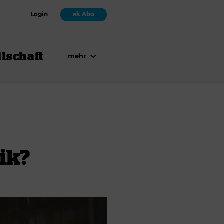
Login
ak Abo
lschaft
mehr
ik?