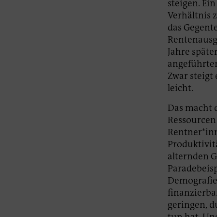
steigen. Ein
Verhältnis 
das Gegentei
Rentenausga
Jahre später
angeführten
Zwar steigt
leicht.
Das macht d
Ressourcen 
Rentner*inn
Produktivit
alternden Ge
Paradebeisp
Demografie-
finanzierba
geringen, d
tun hat. Un