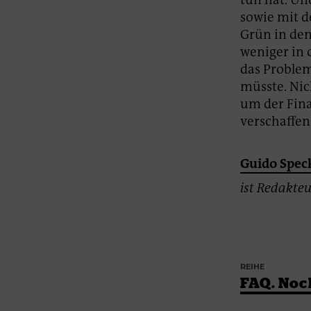
sowie mit d
Grün in den
weniger in 
das Proble
müsste. Nic
um der Fina
verschaffen
Guido Spe
ist Redakteu
REIHE
FAQ. Noc