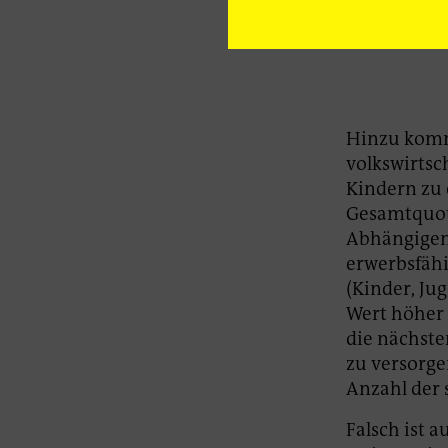
verschaffen.
Hinzu kommt
volkswirtsc
Kindern zu
Gesamtquoti
Abhängigenq
erwerbsfähi
(Kinder, Ju
Wert höher 
die nächste
zu versorge
Anzahl der 
Falsch ist 