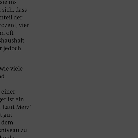
sie ins
sich, dass
nteil der
ozent, vier
em oft
shaushalt.
er jedoch
wie viele
nd
 einer
er ist ein
. Laut Merz’
t gut
t dem
sniveau zu
lande –