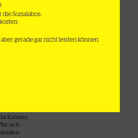
)
 die Sozialabos.
dkosten
 mittragen,
 der
ch aber gerade gar nicht leisten können
sbedürfnis
ei Franco
n und wie
h im Februar
?
vorgehen,
 Albrecht
tta Kahane,
fte sich
 Amadeu-