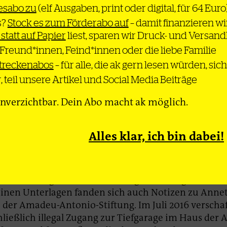
fahr statt schrägem Vogel?
resabo zu
(elf Ausgaben, print oder digital, für 64 Euro
s?
Stock es zum Förderabo auf
– damit finanzieren wir
nwälte, die selbst gerne mal tief in die Kiste mit
 statt auf Papier
liest, sparen wir Druck- und Versan
gsideologien greifen, diesen juristischen Blindflug
nicht nur mit deren fehlenden Fähigkeiten erklären.
 Freund*innen, Feind*innen oder die liebe Familie
cher ist, dass Franco Albrecht selbst über die Linie
streckenabos
– für alle, die ak gern lesen würden, si
g bestimmen will. Und hierbei scheint sein Geltung
, teil unsere Artikel und Social Media Beiträge
 wiegen als eine gute Verteidigung.
nverzichtbar. Dein Abo macht ak möglich.
mbination aus Schrägheit und Geltungsbedürfnis b
ertüncht mitunter, wie ernst die Vorwürfe gegen ih
n hierzu noch offen sind. Wollte Albrecht tatsächlic
Alles klar, ich bin dabei!
e antifaschistische Demonstration in Wien schießen
chen Vorbereitungen, die aus Albrechts Notizen her
s dies womöglich nicht dereinzige Anschlag war, den
seinen Unterlagen fanden sich auch Notizen zu Anne
 der Amadeu-Antonio-Stiftung. Im Juli 2016 verschaf
hließlich illegal Zugang zur Tiefgarage im Haus der