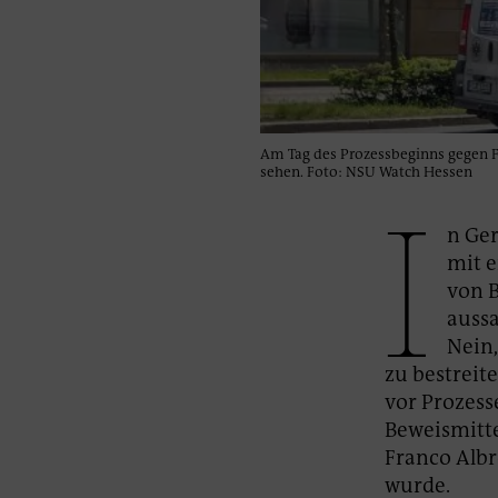
Am Tag des Prozessbeginns gegen F
sehen. Foto: NSU Watch Hessen
I
n Ger
mit e
von B
aussa
Nein,
zu bestreit
vor Prozess
Beweismitte
Franco Albr
wurde.