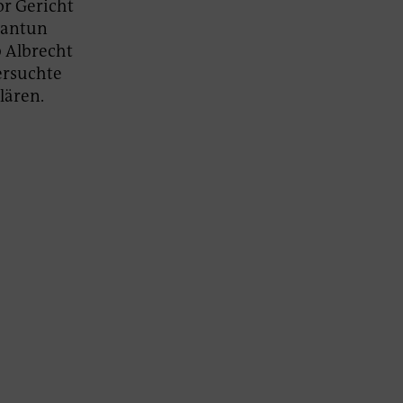
or Gericht
 antun
b Albrecht
ersuchte
lären.