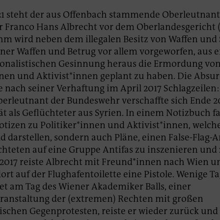
21 steht der aus Offenbach stammende Oberleutnant
 Franco Hans Albrecht vor dem Oberlandesgericht 
Ihm wird neben dem illegalen Besitz von Waffen und 
ener Waffen und Betrug vor allem vorgeworfen, aus e
ionalistischen Gesinnung heraus die Ermordung vo
nnen und Aktivist*innen geplant zu haben. Die Absur
e nach seiner Verhaftung im April 2017 Schlagzeilen:
erleutnant der Bundeswehr verschaffte sich Ende 2
ät als Geflüchteter aus Syrien. In einem Notizbuch f
otizen zu Politiker*innen und Aktivist*innen, welch
ld darstellen, sondern auch Pläne, einen False-Flag-
chteten auf eine Gruppe Antifas zu inszenieren und 
2017 reiste Albrecht mit Freund*innen nach Wien u
ort auf der Flughafentoilette eine Pistole. Wenige Ta
t am Tag des Wiener Akademiker Balls, einer
ranstaltung der (extremen) Rechten mit großen
tischen Gegenprotesten, reiste er wieder zurück und 