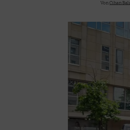
Von
Cihan Balı