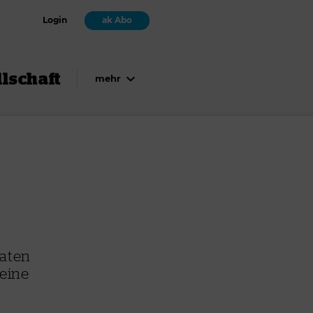
Login
ak Abo
lschaft
mehr
daten
 eine