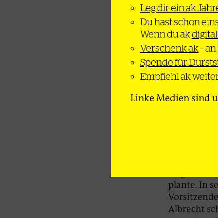
Reale Ge
Leg dir ein ak Jah
Du hast schon ein
Dass seine A
Wenn du ak
digital
Verschwörun
lässt sich 
Verschenk ak
– an
Wahrscheinli
Spende für Durst
Verteidigun
Empfiehl ak weiter
schwerer zu
Linke Medien sind u
Doch die Ko
Albrecht üb
viele Frage
2017 in ein
Die akribis
zeigen, das
plante. In 
Vorsitzende
Albrecht sc