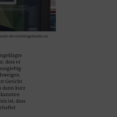
seite des Gerichtsgebäudes zu
Angeklagte
r, dass er
 ausgiebig
chweigen.
vor Gericht
m dann kurz
bekannten
s ist, dass
rhaftet