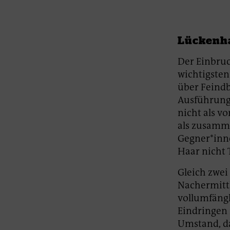
Lückenha
Der Einbruc
wichtigsten
über Feindbi
Ausführung 
nicht als v
als zusamm
Gegner*inne
Haar nicht 
Gleich zwei
Nachermittl
vollumfängl
Eindringen 
Umstand, da