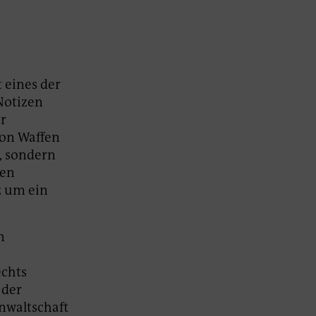
 eines der
 Notizen
ur
von Waffen
, sondern
hen
z um ein
n
echts
 der
nwaltschaft