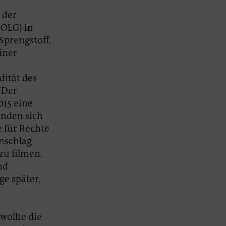
 der
(OLG) in
Sprengstoff,
iner
n
dität des
 Der
015 eine
anden sich
e für Rechte
Anschlag
zu filmen.
nd
ge später,
wollte die