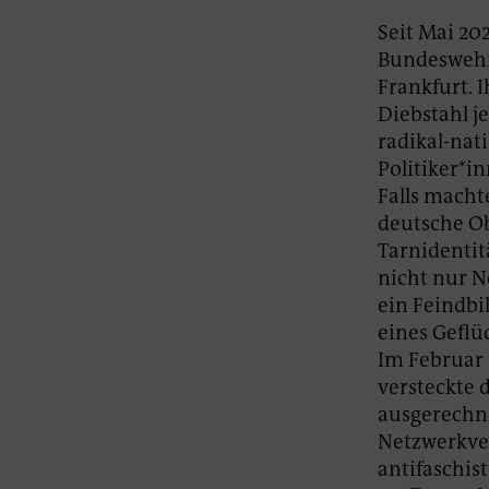
Seit Mai 20
Bundeswehr
Frankfurt. 
Diebstahl j
radikal-nat
Politiker*i
Falls macht
deutsche Ob
Tarnidentit
nicht nur N
ein Feindbi
eines Geflü
Im Februar 
versteckte d
ausgerechne
Netzwerkve
antifaschis