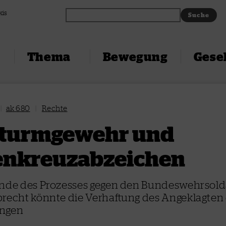
xis
Thema
Bewegung
Gesel
|
ak 680
|
Rechte
Sturmgewehr und
nkreuzabzeichen
Ende des Prozesses gegen den Bundeswehrsol
recht könnte die Verhaftung des Angeklagten
ingen