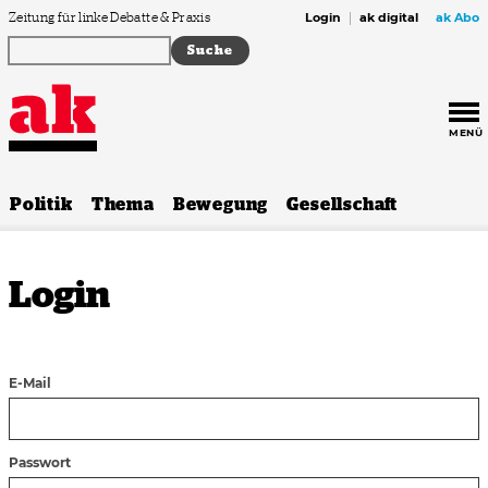
Zum Inhalt springen
Zeitung für linke Debatte & Praxis
Login
ak digital
ak Abo
MENÜ
Politik
Thema
Bewegung
Gesellschaft
Login
E-Mail
Passwort