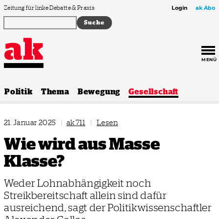
Zum Inhalt springen
Zeitung für linke Debatte & Praxis
Login
ak Abo
MENÜ
Politik
Thema
Bewegung
Gesellschaft
21. Januar 2025
|
ak 711
|
Lesen
Wie wird aus Masse
Klasse?
Weder Lohnabhängigkeit noch
Streikbereitschaft allein sind dafür
ausreichend, sagt der Politikwissenschaftler