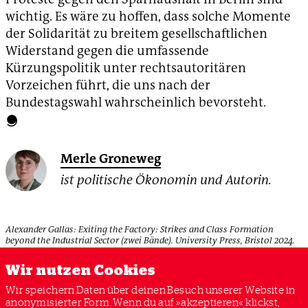
wichtig. Es wäre zu hoffen, dass solche Momente
der Solidarität zu breitem gesellschaftlichen
Widerstand gegen die umfassende
Kürzungspolitik unter rechtsautoritären
Vorzeichen führt, die uns nach der
Bundestagswahl wahrscheinlich bevorsteht.
Merle Groneweg
ist politische Ökonomin und Autorin.
Alexander Gallas: Exiting the Factory: Strikes and Class Formation
beyond the Industrial Sector (zwei Bände). University Press, Bristol 2024.
208 und 292 Seiten.
Wir nutzen Cookies
Wir speichern Daten über deinen Besuch unserer Website in
anonymisierter Form. Wenn du auf »akzeptieren« klickst,
DEUTSCHLAND
GDL
GEWERKSCHAFT