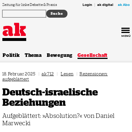
Zum Inhalt springen
Zeitung für linke Debatte & Praxis
Login
ak digital
ak Abo
MENÜ
Politik
Thema
Bewegung
Gesellschaft
18. Februar 2025
|
ak 712
|
Lesen
|
Rezensionen:
aufgeblättert
Deutsch-israelische
Beziehungen
Aufgeblättert: »Absolution?« von Daniel
Marwecki