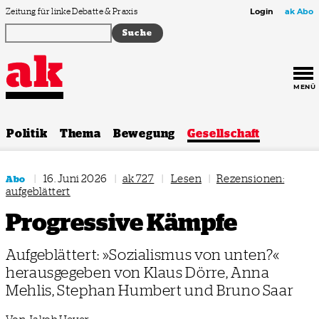
Zum Inhalt springen
Zeitung für linke Debatte & Praxis
Login
ak Abo
MENÜ
Politik
Thema
Bewegung
Gesellschaft
|
16. Juni 2026
|
ak 727
|
Lesen
|
Rezensionen:
Abo
aufgeblättert
Progressive Kämpfe
Aufgeblättert: »Sozialismus von unten?«
herausgegeben von Klaus Dörre, Anna
Mehlis, Stephan Humbert und Bruno Saar