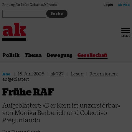
Zum Inhalt springen
Zeitung für linke Debatte & Praxis
Login
ak Abo
MENÜ
Politik
Thema
Bewegung
Gesellschaft
|
16. Juni 2026
|
ak 727
|
Lesen
|
Rezensionen:
Abo
aufgeblättert
Frühe RAF
Aufgeblättert: »Der Kern ist unzerstörbar«
von Monika Berberich und Colectivo
Preguntando