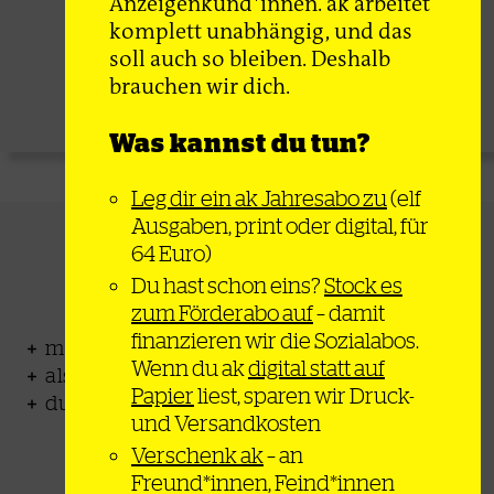
64€
Anzeigenkund*innen. ak arbeitet
ab
komplett unabhängig, und das
pro Jahr
soll auch so bleiben. Deshalb
brauchen wir dich.
Zum Angebot
Was kannst du tun?
Leg dir ein ak Jahresabo zu
(elf
Ausgaben, print oder digital, für
Förder-Abo
64 Euro)
Du hast schon eins?
Stock es
zum Förderabo auf
– damit
finanzieren wir die Sozialabos.
monatlich auf 32 Seiten + Onlinezugang
Wenn du ak
digital statt auf
als Print oder Digital-Abo erhältlich
Papier
liest, sparen wir Druck-
du finanzierst ein Sozial-Abo
und Versandkosten
Verschenk ak
– an
Freund*innen, Feind*innen