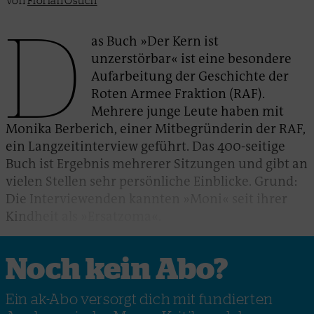
Von
Florian Osuch
D
as Buch »Der Kern ist
unzerstörbar« ist eine besondere
Aufarbeitung der Geschichte der
Roten Armee Fraktion (RAF).
Mehrere junge Leute haben mit
Monika Berberich, einer Mitbegründerin der RAF,
ein Langzeitinterview geführt. Das 400-seitige
Buch ist Ergebnis mehrerer Sitzungen und gibt an
vielen Stellen sehr persönliche Einblicke. Grund:
Die Interviewenden kannten »Moni« seit ihrer
Kindheit als »Ersatzoma«.
Noch kein Abo?
Ein ak-Abo versorgt dich mit fundierten