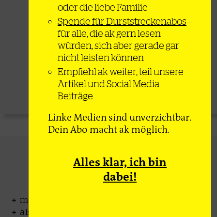
oder die liebe Familie
Spende für Durststreckenabos
–
für alle, die ak gern lesen
würden, sich aber gerade gar
80€
ab
nicht leisten können
pro Jahr
Empfiehl ak weiter, teil unsere
Artikel und Social Media
Zum Angebot
Beiträge
Linke Medien sind unverzichtbar.
Dein Abo macht ak möglich.
Sozial-Abo
Alles klar, ich bin
dabei!
monatlich auf 32 Seiten + Onlinezugang
als Print oder Digital-Abo erhältlich