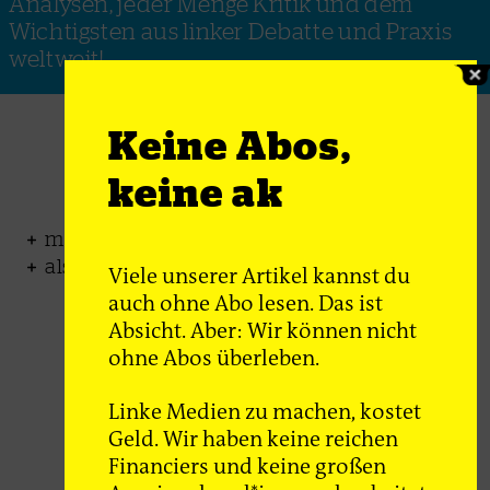
Analysen, jeder Menge Kritik und dem
Wichtigsten aus linker Debatte und Praxis
weltweit!
ak-Abo
Keine Abos,
keine ak
monatlich auf 32 Seiten + Onlinezugang
als Print oder Digital-Abo erhältlich
Viele unserer Artikel kannst du
auch ohne Abo lesen. Das ist
Absicht. Aber: Wir können nicht
ohne Abos überleben.
Linke Medien zu machen, kostet
Geld. Wir haben keine reichen
Financiers und keine großen