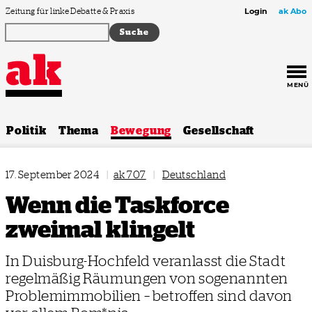
Zum Inhalt springen
Zeitung für linke Debatte & Praxis
Login
ak Abo
MENÜ
Politik
Thema
Bewegung
Gesellschaft
17. September 2024
|
ak 707
|
Deutschland
Wenn die Taskforce
zweimal klingelt
In Duisburg-Hochfeld veranlasst die Stadt
regelmäßig Räumungen von sogenannten
Problemimmobilien – betroffen sind davon