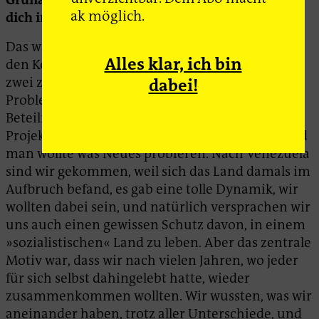
ak möglich.
dich in den Jahren danach hingeführt?
Das war eine lange Reise kreuz und quer durch
Alles klar, ich bin
den Kontinent, oft jeder für sich, zeitweise mal
zwei zusammen. Immer wieder gab es irgendwo
dabei!
Probleme, und man musste weiter, oder die
Beteiligung an einem politischen oder sozialen
Projekt war an einem toten Punkt angelangt, und
man wollte was Neues probieren. Nach Venezuela
sind wir gekommen, weil sich das Land damals im
Aufbruch befand, es gab eine tolle Dynamik, wir
wollten dabei sein, und natürlich versprachen wir
uns auch einen gewissen Schutz davon, in einem
»sozialistischen« Land zu leben. Aber das zentrale
Motiv war, dass wir nach vielen Jahren, wo jeder
für sich selbst dahingelebt hatte, wieder
zusammenkommen wollten. Wir wussten, was wir
aneinander haben, trotz aller Unterschiede, und