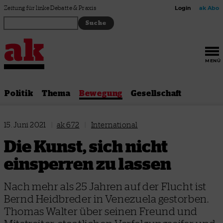
Zum Inhalt springen
Zeitung für linke Debatte & Praxis
Login
ak Abo
MENÜ
Politik
Thema
Bewegung
Gesellschaft
15. Juni 2021
|
ak 672
|
International
Die Kunst, sich nicht
einsperren zu lassen
Nach mehr als 25 Jahren auf der Flucht ist
Bernd Heidbreder in Venezuela gestorben.
Thomas Walter über seinen Freund und