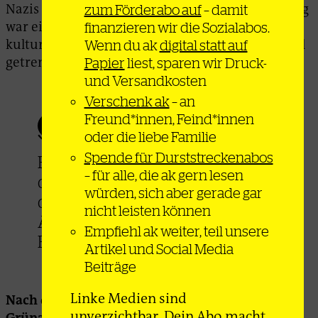
Nazis gewehrt et cetera. Die autonome Bewegung
zum Förderabo auf
– damit
war ein ausgeprägt integraler Lebensentwurf,
finanzieren wir die Sozialabos.
kulturell, sozial und politisch, da wurde nicht viel
Wenn du ak
digital statt auf
getrennt zwischen privat und öffentlich.
Papier
liest, sparen wir Druck-
und Versandkosten
Verschenk ak
– an
Freund*innen, Feind*innen
oder die liebe Familie
Spende für Durststreckenabos
Bernd war sehr moralisch, also
– für alle, die ak gern lesen
das Gegenteil von jemandem,
würden, sich aber gerade gar
der nach außen einen
nicht leisten können
Anspruch vertritt, aber zu
Empfiehl ak weiter, teil unsere
Hause ganz was anderes lebt.
Artikel und Social Media
Beiträge
Linke Medien sind
Nach dem gescheiterten Anschlag von Berlin-
unverzichtbar. Dein Abo macht
Grünau musstet ihr untertauchen. Wo hat es