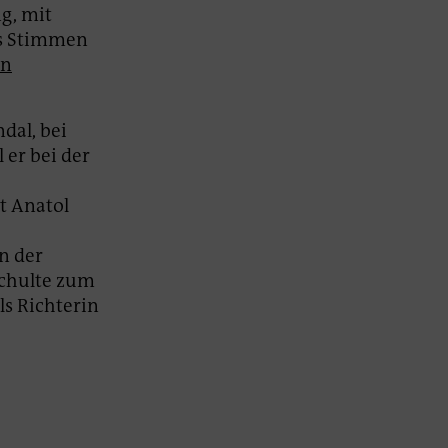
g, mit
ns Stimmen
en
dal, bei
 er bei der
t Anatol
n der
schulte zum
ls Richterin