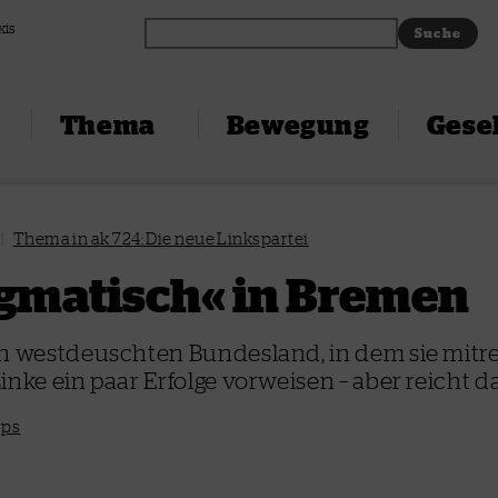
xis
Thema
Bewegung
Gesel
|
Thema in ak 724: Die neue Linkspartei
gmatisch« in Bremen
n westdeuschten Bundesland, in dem sie mitre
inke ein paar Erfolge vorweisen – aber reicht 
rps