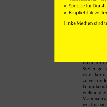
zweitstärks
Spende für Durst
AfD 2023 we
Empfiehl ak weiter
konnte. Bei
Linke Medien sind u
als Die Lin
Bremerhave
Dennoch: In
offenkundig
Verbesserun
Kostenlosen
nicht, im k
Stellen gest
»viel damit
zu verhinde
Leonidakis 
vielleicht 
Mobilisierun
wird, ist s