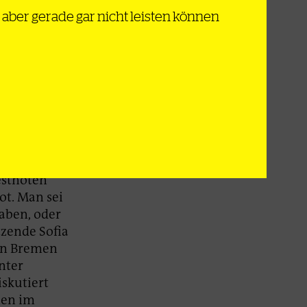
n, dass die
ch aber gerade gar nicht leisten können
 antreten
t etwas mehr
n
on ist
?
bt es noch
estnoten
bot. Man sei
haben, oder
tzende Sofia
 in Bremen
nter
iskutiert
men im