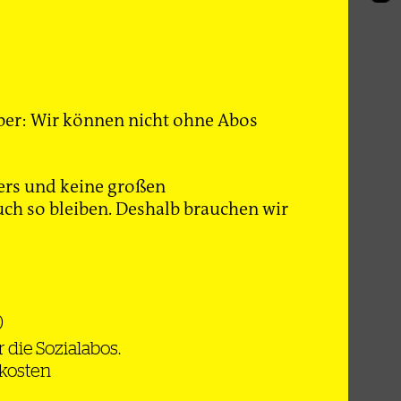
rperiode
twa beim
nhard. Eine
s
er höchsten
 Vogt, seit
 Aber: Wir können nicht ohne Abos
richtlich
hr. Eine
ers und keine großen
nds und ein
ch so bleiben. Deshalb brauchen wir
iert, ein
 und die
eiten
)
s arm ist
 die Sozialabos.
s Prozent;
dkosten
eutlich,
,7 Prozent