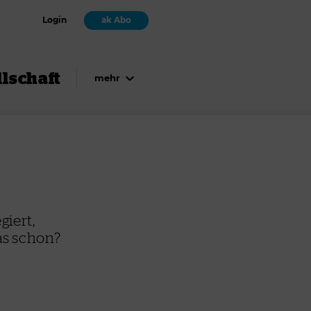
Login
ak Abo
lschaft
mehr
giert,
das schon?