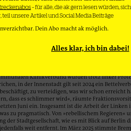
te Kraft wurde. Das wiederum hatte auch damit zu tu
streckenabos
– für alle, die ak gern lesen würden, si
gen interner Querelen nicht zur Bürgerschaftswahl
, teil unsere Artikel und Social Media Beiträge
 der Bundestagswahl 2025 erhielt sie mit 15,1 Prozen
nverzichtbar. Dein Abo macht ak möglich.
ke mit 14,8 Prozent, auch hier überdurchschnittlich i
n.
Alles klar, ich bin dabei!
 einer Stadt mit langer sozialdemokratischer Traditi
 Platz für eine linkere Version der SPD, und kleine
gen umzusetzen, ist möglich. Aber reicht das schon
 Nahverkehr, eine Schlüsselforderung der Linken, gi
ommunalen Klinikverbund wurden trotz linker Prot
richen, in der Innenstadt gilt seit 2024 ein Bettelver
 beschäftigt, zu verteidigen, was wir schon erreicht 
rn, dass es schlimmer wird«, räumte Fraktionsvorsi
letzten Juni ein. Insgesamt ist die Arbeit der Linken
etwas zu pragmatisch. Von »rebellischem Regieren« u
g der Stadtgesellschaft, wie es mit Blick auf Berlin d
ie jedenfalls weit entfernt. Im März 2025 stimmte Bre