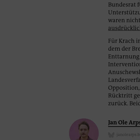
Bundesrat f
Unterstütz
waren nich
ausdrücklic
Für Krach in
dem der Bre
Enttarnung 
Interventio
Anuschewski
Landesverf
Opposition
Rücktritt ge
zurück. Bei
Jan Ole Arp
janolearps.b