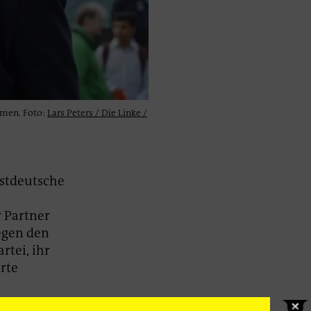
emen. Foto:
Lars Peters / Die Linke /
estdeutsche
r Partner
gegen den
tei, ihr
rte