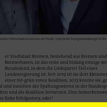
wischen Wirtschaftssenatorin der Stadt, 2019 beim Europawahlkampf in Br
D
er Stadtstaat Bremen, bestehend aus Bremen und
Bremerhaven, ist das erste und bislang einzige w
Bundesland, in dem die Linkspartei Teil einer
Landesregierung ist. Seit 2019 ist sie dort kleinste
einer rot-grün-roten Koalition, 2023 konnte sie, 
 und inmitten der Spaltungswirren in der Bundespar
lten und die Koalition fortsetzen. Eine bemerkenswe
e linke Erfolgsstory, oder?