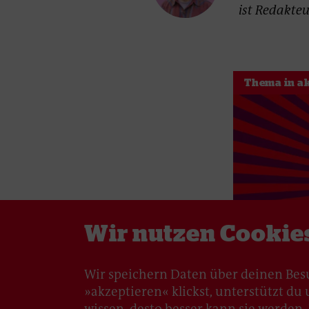
ist Redakteu
Thema in ak
Wir nutzen Cookie
Wir speichern Daten über deinen Bes
»akzeptieren« klickst, unterstützt d
wissen, desto besser kann sie werden. U