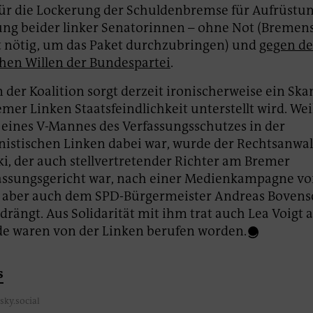
ür die Lockerung der Schuldenbremse für Aufrüstun
ung beider linker Senatorinnen – ohne Not (Breme
t nötig, um das Paket durchzubringen) und
gegen d
hen Willen der Bundespartei
.
 der Koalition sorgt derzeit ironischerweise ein Skan
mer Linken Staatsfeindlichkeit unterstellt wird. Weil
eines V-Mannes des Verfassungsschutzes in der
nistischen Linken dabei war, wurde der Rechtsanwal
, der auch stellvertretender Richter am Bremer
assungsgericht war, nach einer Medienkampagne vo
, aber auch dem SPD-Bürgermeister Andreas Boven
drängt. Aus Solidarität mit ihm trat auch Lea Voigt a
de waren von der Linken berufen worden.
s
sky.social