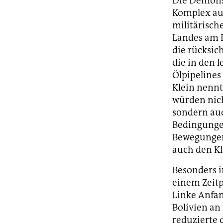
Die Demonst
Komplex aus
militärisch
Landes am L
die rücksic
die in den 
Ölpipeline
Klein nennt
würden nich
sondern auc
Bedingungen
Bewegungen
auch den K
Besonders i
einem Zeitp
Linke Anfan
Bolivien an
reduzierte 