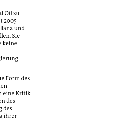
l Oil zu
t 2005
llana und
len. Sie
s keine
gierung
ue Form des
nen
 eine Kritik
en des
g des
g ihrer