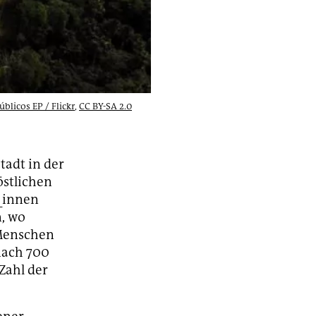
blicos EP / Flickr
,
CC BY-SA 2.0
tadt in der
östlichen
_innen
, wo
 Menschen
nach 700
Zahl der