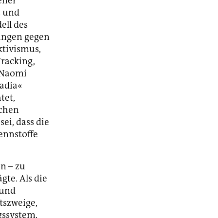
ener
t und
ell des
gungen gegen
ktivismus,
Fracking,
 Naomi
kadia«
tet,
ichen
ei, dass die
ennstoffe
n – zu
gte. Als die
 und
tszweige,
gssystem,