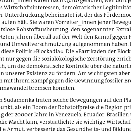
rant_innen waren nach Quito gelaufen, weil dort j
 Wirtschaftsinteressen, demokratischer Legitimitä
er Unterdrückung beheimatet ist, der das Fördermod
aufen hält. Sie waren Vorreiter_innen jener Bewe
htslose Rohstoffausbeutung, den sogenannten Extra
letzten Jahren überall auf der Welt den Kampf gegen 
s und Umweltverschmutzung aufgenommen haben.
 diese Politik »Blockadia«. Die »Barrikaden der Bloc
t nur gegen die sozialökologische Zerstörung errich
h, um die demokratische Kontrolle über die natürl
 unserer Existenz zu fordern. Am wichtigsten aber s
 mit ihrem Kampf gegen die Gewinnung fossiler Br
limawandel bremsen könnten.
n Südamerika traten solche Bewegungen auf den Pla
unkt, als ein Boom der Rohstoffpreise die Region prä
g der 2000er Jahre in Venezuela, Ecuador, Brasilien
 die Macht kam, verstaatlichte sie wichtige Wirtschaf
die Armut, verbesserte das Gesundheits- und Bildun