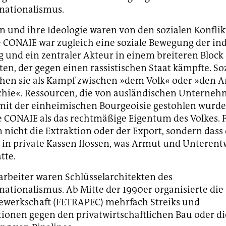
nationalismus.
on und ihre Ideologie waren von den sozialen Konflik
e CONAIE war zugleich eine soziale Bewegung der in
 und ein zentraler Akteur in einem breiteren Block
en, der gegen einen rassistischen Staat kämpfte. So
ahen sie als Kampf zwischen »dem Volk« oder »den
chie«. Ressourcen, die von ausländischen Unterneh
mit der einheimischen Bourgeoisie gestohlen wurde
 CONAIE als das rechtmäßige Eigentum des Volkes. F
 nicht die Extraktion oder der Export, sondern dass 
in private Kassen flossen, was Armut und Unterent
tte.
arbeiter waren Schlüsselarchitekten des
ationalismus. Ab Mitte der 1990er organisierte die
ewerkschaft (FETRAPEC) mehrfach Streiks und
onen gegen den privatwirtschaftlichen Bau oder di