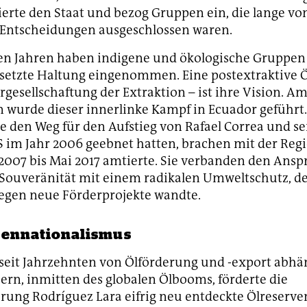
erte den Staat und bezog Gruppen ein, die lange vo
 Entscheidungen ausgeschlossen waren.
ten Jahren haben indigene und ökologische Gruppen
setzte Haltung eingenommen. Eine postextraktive
rgesellschaftung der Extraktion – ist ihre Vision. A
n wurde dieser innerlinke Kampf in Ecuador geführt
e den Weg für den Aufstieg von Rafael Correa und se
S im Jahr 2006 geebnet hatten, brachen mit der Regi
2007 bis Mai 2017 amtierte. Sie verbanden den Ansp
e Souveränität mit einem radikalen Umweltschutz, de
egen neue Förderprojekte wandte.
cennationalismus
 seit Jahrzehnten von Ölförderung und -export abhän
ern, inmitten des globalen Ölbooms, förderte die
erung Rodríguez Lara eifrig neu entdeckte Ölreserven;