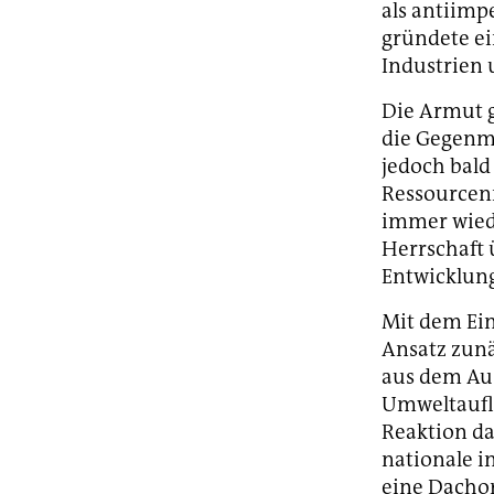
als antiimp
gründete ein
Industrien 
Die Armut g
die Gegenm
jedoch bald
Ressourcenn
immer wied
Herrschaft 
Entwicklung
Mit dem Ein
Ansatz zunä
aus dem Aus
Umweltaufla
Reaktion da
nationale i
eine Dachor