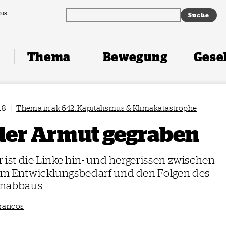
xis
Thema
Bewegung
Gesel
18
|
Thema in ak 642: Kapitalismus & Klimakatastrophe
der Armut gegraben
 ist die Linke hin- und hergerissen zwischen
m Entwicklungsbedarf und den Folgen des
enabbaus
francos