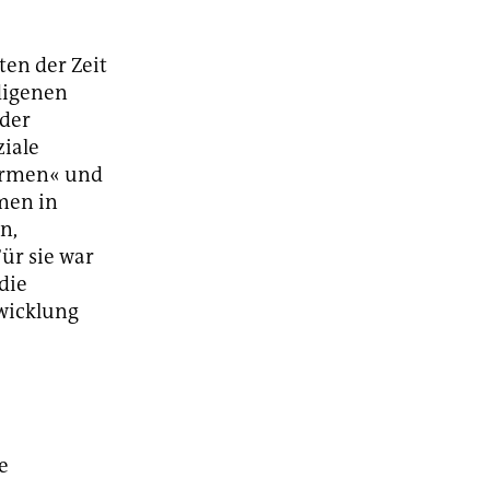
ten der Zeit
digenen
 der
ziale
 Armen« und
men in
n,
ür sie war
die
wicklung
e