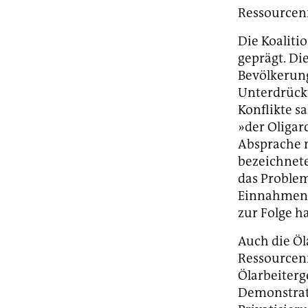
Ressourcen
Die Koaliti
geprägt. Di
Bevölkerung
Unterdrückt
Konflikte s
»der Oligar
Absprache 
bezeichnete
das Problem
Einnahmen 
zur Folge ha
Auch die Öl
Ressourcenn
Ölarbeiterg
Demonstrati