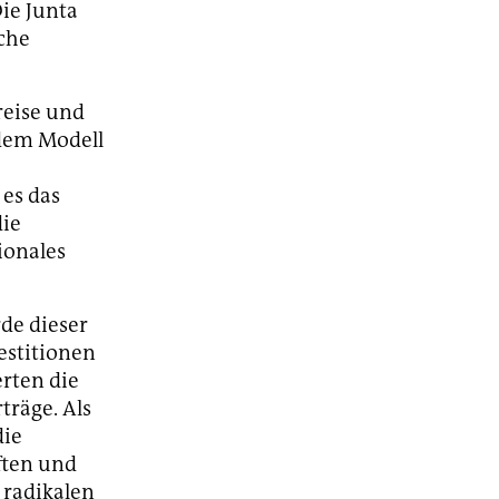
Die Junta
sche
reise und
dem Modell
es das
die
ionales
de dieser
estitionen
erten die
räge. Als
die
ften und
 radikalen