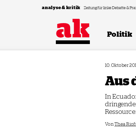
Zum Inhalt springen
analyse & kritik
Zeitung für linke Debatte & Pra
Politik
10. Oktober 20
Aus 
In Ecuador
dringende
Ressourc
Von
Thea Rio