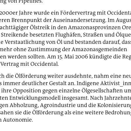
ung von Pipelines.
2000er Jahre wurde ein Fördervertrag mit Occidenta
eren Brennpunkt der Auseinandersetzung. Im Augus
achttägiger Ölstreik in den Amazonasprovinzen Ore
Streikende besetzten Flughäfen, Straßen und Ölquel
ie Verstaatlichung von Öl und bestanden darauf, das
 mehr ohne Zustimmung der Amazonasgemeinden
en werden sollten. Am 15. Mai 2006 kündigte die Re
 Vertrag mit Occidental.
h die Ölförderung weiter ausdehnte, nahm eine ne
 immer deutlicher Gestalt an. Indigene Aktivist_in
 ihre Opposition gegen einzelne Ölgesellschaften um
ten Entwicklungsmodell insgesamt. Nach Jahrzehnt
en Abholzung, Agroindustrie und die Kolonisierun
ahen sie die Ölförderung als eine weitere Bedrohun
en Autonomie.