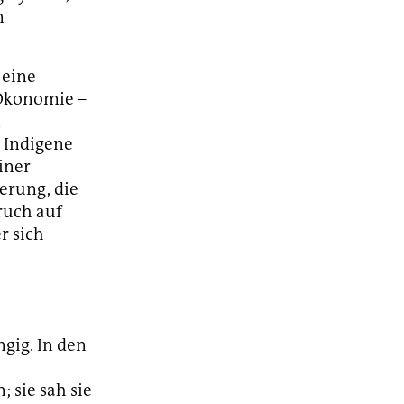
n
 eine
 Ökonomie –
m
. Indigene
iner
erung, die
ruch auf
r sich
gig. In den
 sie sah sie