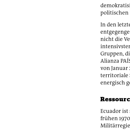
demokratisi
politischen
In den letz
entgegenge
nicht die Ve
intensivste
Gruppen, di
Alianza PAÍ
von Januar 
territorial
energisch g
Ressour
Ecuador ist
frühen 1970
Militärregi