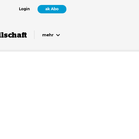
Login
ak Abo
lschaft
mehr