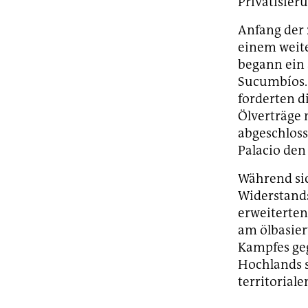
Privatisier
Anfang der 
einem weit
begann ein 
Sucumbíos. 
forderten d
Ölverträge
abgeschloss
Palacio den
Während sic
Widerstands
erweiterten
am ölbasier
Kampfes geg
Hochlands s
territorial