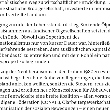
erialistischen Weg zu wirtschaftlicher Entwicklung. 
e staatliche Erdölgesellschaft, investierte in heimi
und verteilte Land um.
ing zurück, der Lebensstandard stieg. Sinkende Ölp
aßnahmen ausländischer Ölgesellschaften setzten 
 ein Ende. Obwohl das Experiment des
ationalismus nur von kurzer Dauer war, hinterließ 
erkehrende Bestreben, dem ausländischen Kapital 
über das Öl zu entreißen und mit dem Rohöl ein nat
sprojekt zu begründen.
zug des Neoliberalismus in den frühen 1980ern wur
chst begraben. Eine Reihe von Regierungen, die Inv
land anlocken wollten, senkten die Steuern, reduzi
gen und erteilten neue Konzessionen für Abbauvert
rauf entwickelte eine breite Koalition – allen voran 
ndigene Föderation (CONAIE), Ölarbeitergewerkscha
ganisation der sozialen Bewegungen – einen neuen