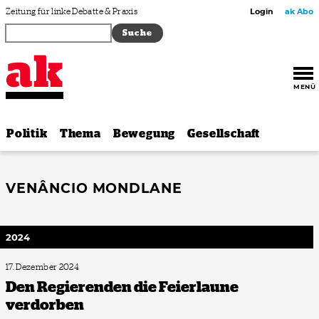
Zum Inhalt springen
Zeitung für linke Debatte & Praxis
Login
ak Abo
MENÜ
Politik
Thema
Bewegung
Gesellschaft
VENÂNCIO MONDLANE
2024
17. Dezember 2024
Den Regierenden die Feierlaune
verdorben