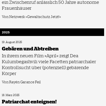
ein Zwischenruf anlässlich 50 Jahre autonome
Frauenhäuser
Von Netzwerk »Gewaltschutz Jetzt!«
2025
19. August 2025
Gebären und Abtreiben
In ihrem neuen Film »April« zeigt Dea
Kulumbegashvili viele Facetten patriarchaler
Kontrollsucht über (potenziell) gebärende
Körper
Von Rayén Garance Feil
18. März 2025
Patriarchat enteignen!