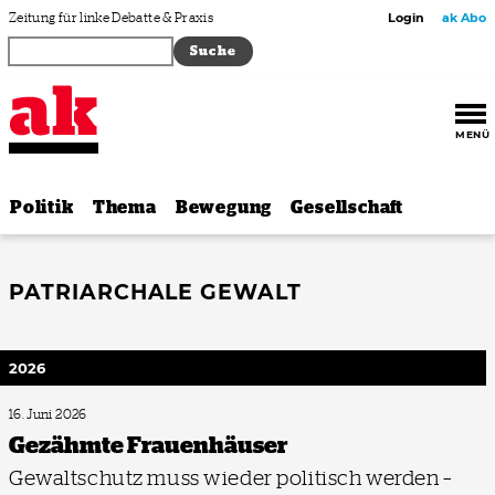
Zum Inhalt springen
Zeitung für linke Debatte & Praxis
Login
ak Abo
MENÜ
Politik
Thema
Bewegung
Gesellschaft
PATRIARCHALE GEWALT
2026
16. Juni 2026
Gezähmte Frauenhäuser
Gewaltschutz muss wieder politisch werden –