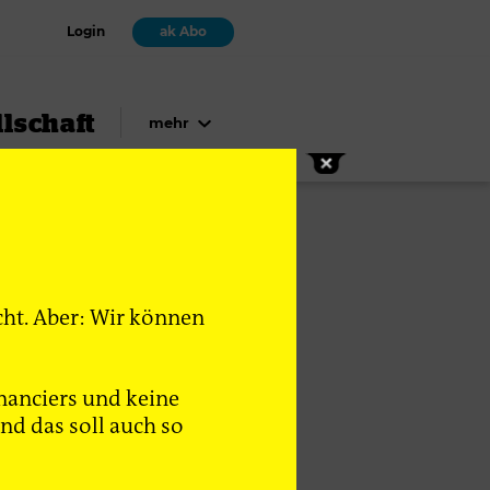
Login
ak Abo
lschaft
mehr
cht. Aber: Wir können
nanciers und keine
d das soll auch so