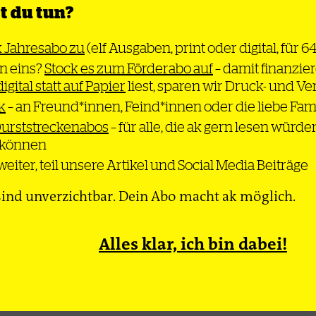
 du tun?
ildung
k Jahresabo zu
(elf Ausgaben, print oder digital, für 6
nibbe
n eins?
Stock es zum Förderabo auf
– damit finanzier
digital statt auf Papier
liest, sparen wir Druck- und V
k
– an Freund*innen, Feind*innen oder die liebe Fam
Durststreckenabos
– für alle, die ak gern lesen würde
Thema
Bewegung
Gesel
n können
eiter, teil unsere Artikel und Social Media Beiträge
dcast
Newsletter
Impressum
Datenschutz
ind unverzichtbar. Dein Abo macht ak möglich.
Alles klar, ich bin dabei!