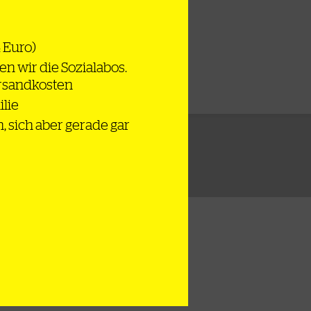
4 Euro)
en wir die Sozialabos.
ersandkosten
ilie
n, sich aber gerade gar
lschaft