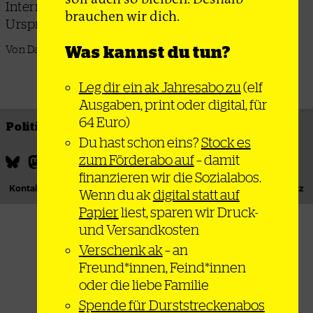
Internationalismus, Antiimperialismus und die
brauchen wir dich.
Ursprünge des Campismus
Was kannst du tun?
Von Dan La Botz
Leg dir ein ak Jahresabo zu
(elf
Ausgaben, print oder digital, für
64 Euro)
Politik
Thema
Bewegung
Gesellschaft
Du hast schon eins?
Stock es
zum Förderabo auf
– damit
finanzieren wir die Sozialabos.
Kontakt
Podcast
Newsletter
Impressum
Datenschutz
Wenn du ak
digital statt auf
Papier
liest, sparen wir Druck-
und Versandkosten
Verschenk ak
– an
Freund*innen, Feind*innen
oder die liebe Familie
Spende für Durststreckenabos