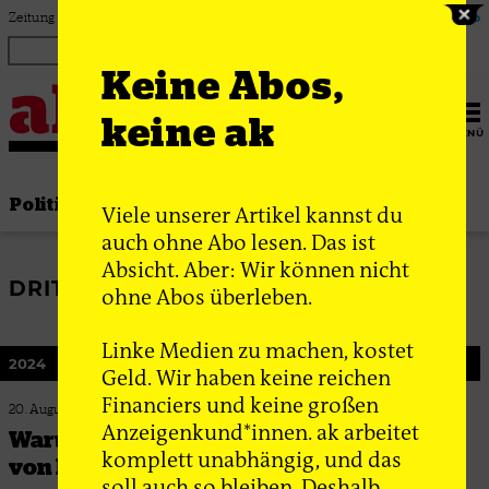
Zum Inhalt springen
Zeitung für linke Debatte & Praxis
Login
ak Abo
Keine Abos,
keine ak
MENÜ
Politik
Thema
Bewegung
Gesellschaft
Viele unserer Artikel kannst du
auch ohne Abo lesen. Das ist
Absicht. Aber: Wir können nicht
DRITTE WELT
ohne Abos überleben.
Linke Medien zu machen, kostet
2024
Geld. Wir haben keine reichen
Financiers und keine großen
20. August 2024
Anzeigenkund*innen. ak arbeitet
Warum manche Linke sich an der Seite
komplett unabhängig, und das
von Diktatoren wiederfinden
soll auch so bleiben. Deshalb