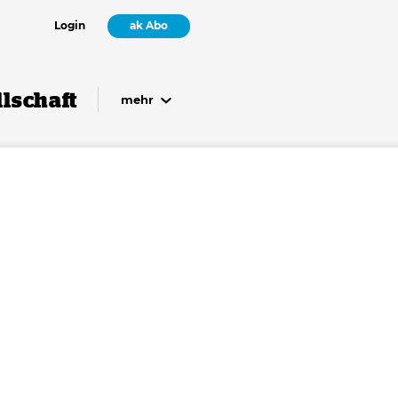
Login
ak Abo
lschaft
mehr