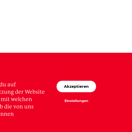
auch bei der
du auf
Akzeptieren
utzung der Website
d, mit welchen
Einstellungen
b die von uns
*innen
lschaft