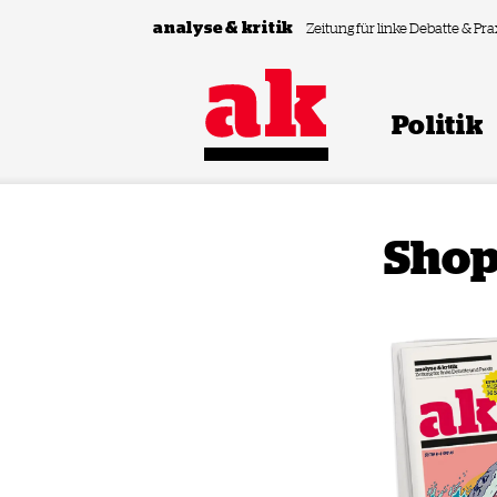
Zum Inhalt springen
analyse & kritik
Zeitung für linke Debatte & Pra
Politik
Sho