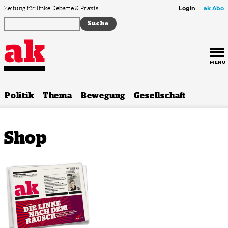
Zum Inhalt springen
Zeitung für linke Debatte & Praxis
Login
ak Abo
MENÜ
Politik
Thema
Bewegung
Gesellschaft
Shop