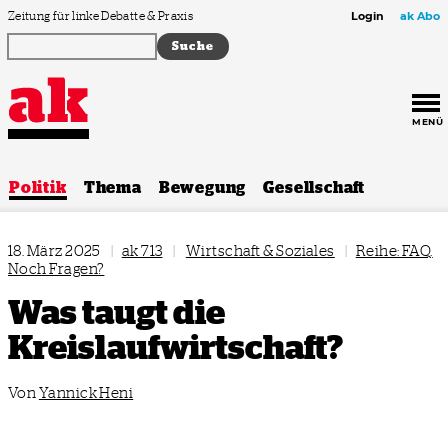
Zum Inhalt springen
Zeitung für linke Debatte & Praxis
Login
ak Abo
MENÜ
Politik
Thema
Bewegung
Gesellschaft
18. März 2025
|
ak 713
|
Wirtschaft & Soziales
|
Reihe: FAQ.
Noch Fragen?
Was taugt die
Kreislaufwirtschaft?
Von
Yannick Heni