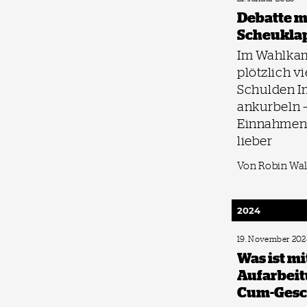
Debatte m
Scheukla
Im Wahlkam
plötzlich v
Schulden In
ankurbeln 
Einnahmen
lieber
Von Robin Wa
2024
19. November 202
Was ist mi
Aufarbeit
Cum-Gesc