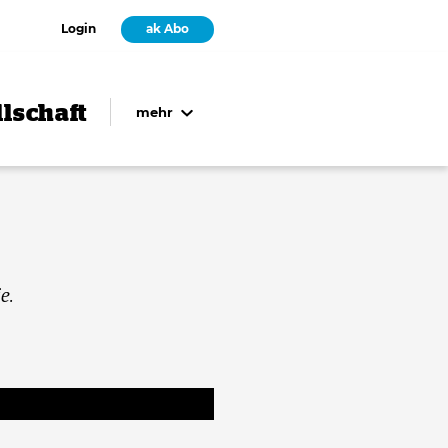
Login
ak Abo
lschaft
mehr
e.