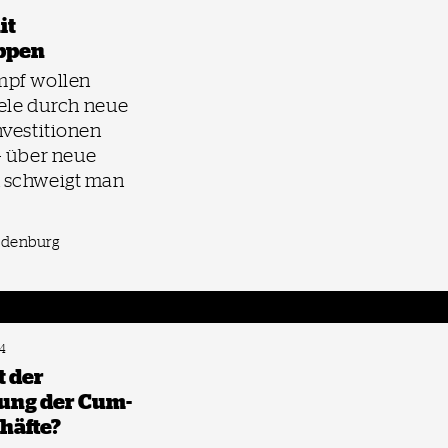
it
ppen
pf wollen
iele durch neue
vestitionen
– über neue
 schweigt man
ldenburg
4
t der
ung der Cum-
häfte?