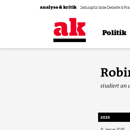
Zum Inhalt springen
analyse & kritik
Zeitung für linke Debatte & Pra
Politik
Robi
studiert an 
2025
21. Januar 2025