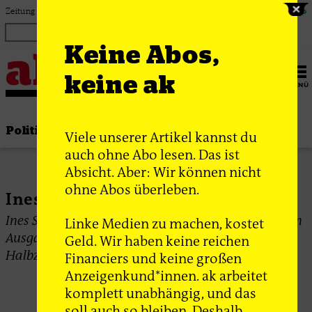
Zum Inhalt springen
Zeitung für linke Debatte & Praxis
Login
ak Abo
Keine Abos,
keine ak
MENÜ
Politik
Thema
Bewegung
Gesellschaft
Viele unserer Artikel kannst du
auch ohne Abo lesen. Das ist
Absicht. Aber: Wir können nicht
ohne Abos überleben.
Ines Schwerdtner
Ines Schwerdtner ist Chefredakteurin der deutschen
Linke Medien zu machen, kostet
Ausgabe von Jacobin sowie Ko-Moderatorin bei
Geld. Wir haben keine reichen
Halbzehn FM.
Financiers und keine großen
Anzeigenkund*innen. ak arbeitet
komplett unabhängig, und das
soll auch so bleiben. Deshalb