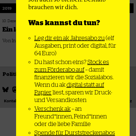
brauchen wir dich.
2019
Was kannst du tun?
10. Dezember 2019
Ein letzter Anlauf für die SPD
Leg dir ein ak Jahresabo zu
(elf
Von Ines Schwerdtner
Ausgaben, print oder digital, für
64 Euro)
Du hast schon eins?
Stock es
zum Förderabo auf
– damit
Politik
Thema
Bewegung
Gesellschaft
finanzieren wir die Sozialabos.
Wenn du ak
digital statt auf
Papier
liest, sparen wir Druck-
und Versandkosten
Kontakt
Podcast
Newsletter
Impressum
Datenschutz
Verschenk ak
– an
Freund*innen, Feind*innen
oder die liebe Familie
Spende für Durststreckenabos