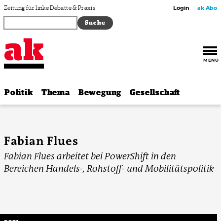
Zum Inhalt springen
Zeitung für linke Debatte & Praxis
Login
ak Abo
MENÜ
Politik
Thema
Bewegung
Gesellschaft
Fabian Flues
Fabian Flues arbeitet bei PowerShift in den
Bereichen Handels-, Rohstoff- und Mobilitätspolitik