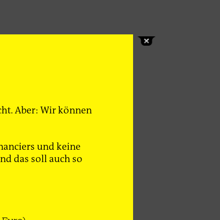
cht. Aber: Wir können
nanciers und keine
d das soll auch so