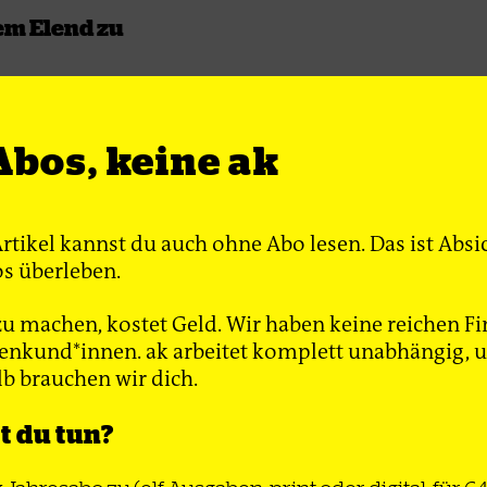
em Elend zu
*innen einer
linken
itik haben die
Abos, keine ak
ipien
ftlicher
 aufgegeben
Artikel kannst du auch ohne Abo lesen. Das ist Absi
hrke
s überleben.
u machen, kostet Geld. Wir haben keine reichen Fi
nkund*innen. ak arbeitet komplett unabhängig, un
lb brauchen wir dich.
 du tun?
chen
rialismus