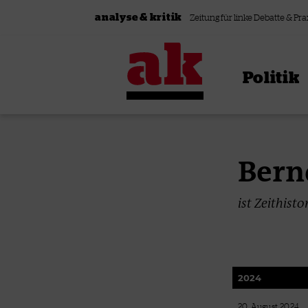
Zum Inhalt springen
analyse & kritik
Zeitung für linke Debatte & Pra
Politik
Bern
ist Zeithist
2024
20. August 2024