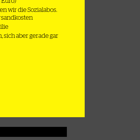
4 Euro)
en wir die Sozialabos.
ersandkosten
ilie
n, sich aber gerade gar