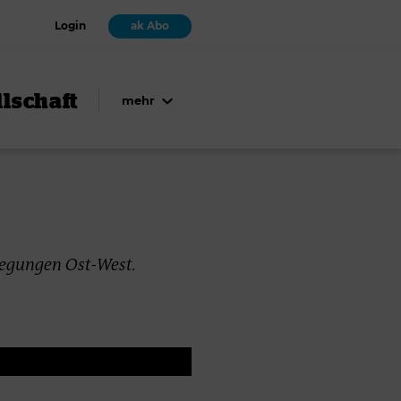
Login
ak Abo
lschaft
mehr
ewegungen Ost-West.