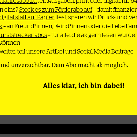
k Jahresabo zu
(elf Ausgaben, print oder digital, für 6
nnen
n eins?
Stock es zum Förderabo auf
– damit finanzier
n keine Nato-
digital statt auf Papier
liest, sparen wir Druck- und V
 sondern
r
k
– an Freund*innen, Feind*innen oder die liebe Fam
immung – ihre
Durststreckenabos
– für alle, die ak gern lesen würde
n zu fordern ist
n können
eiter, teil unsere Artikel und Social Media Beiträge
itskis, Oksana
ind unverzichtbar. Dein Abo macht ak möglich.
ld Etzbach, Bernd
linsky, Renate
niew Marcin
atalia
Alles klar, ich bin dabei!
Hanna Perekhoda,
 Zakhar Popovych,
d, Przemysław
istoph Wälz und
er