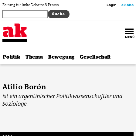
Zum Inhalt springen
Zeitung für linke Debatte & Praxis
Login
ak Abo
MENÜ
Politik
Thema
Bewegung
Gesellschaft
Atilio Borón
ist ein argentinischer Politikwissenschaftler und
Soziologe.