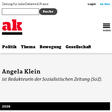
Zum Inhalt springen
Zeitung für linke Debatte & Praxis
Login
ak Abo
MENÜ
Politik
Thema
Bewegung
Gesellschaft
Angela Klein
ist Redakteurin der Sozialistischen Zeitung (SoZ).
2026