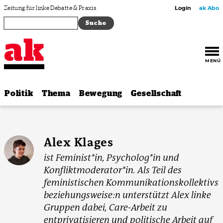
Zum Inhalt springen
Zeitung für linke Debatte & Praxis
Login
ak Abo
MENÜ
Politik
Thema
Bewegung
Gesellschaft
Alex Klages
ist Feminist*in, Psycholog*in und
Konfliktmoderator*in. Als Teil des
feministischen Kommunikationskollektivs
beziehungsweise:n unterstützt Alex linke
Gruppen dabei, Care-Arbeit zu
entprivatisieren und politische Arbeit auf